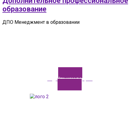
Дополнительное профессиональное
образование
ДПО Менеджмент в образовании
Задайте нам вопрос
ГАОУДО «Центр развития талантов «Аврора»
ИНН: 0277946670
ОГРН: 119028008662
Юридический адрес: 450112, Российская Федерация,
Республика Башкортостан,
город Уфа, улица Мира, дом 14
Фактический адрес: 450112, Российская Федерация,