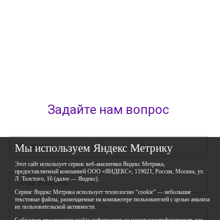
Республика Башкортостан,
город Уфа, улица Мира, дом 14
+7 (347) 286-77-58 - отдел профильных смен
+7(347) 246-64-95 - отдел олимпиадного движения (ВсОШ)
+7 (347) 286-77-61 - отдел ДО
+7 (347) 287-23-00 - приемная
+7 (347) 246-67-38 - бухгалтерия
rbavrora@yandex.ru
Политика конфиденциальности
Задайте нам вопрос
Мы используем Яндекс Метрику
Этот сайт использует сервис веб-аналитики Яндекс Метрика,
предоставляемый компанией ООО «ЯНДЕКС», 119021, Россия, Москва, ул.
Л. Толстого, 16 (далее — Яндекс).
Сервис Яндекс Метрика использует технологию “cookie” — небольшие
текстовые файлы, размещаемые на компьютере пользователей с целью анализа
их пользовательской активности.