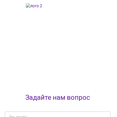
ГАОУДО «Центр развития талантов «Аврора»
ИНН: 0277946670
ОГРН: 119028008662
Юридический адрес: 450112, Российская Федерация,
Республика Башкортостан,
город Уфа, улица Мира, дом 14
Фактический адрес: 450112, Российская Федерация,
Республика Башкортостан,
город Уфа, улица Мира, дом 14
+7 (347) 286-77-58 - отдел профильных смен
+7(347) 246-64-95 - отдел олимпиадного движения (ВсОШ)
+7 (347) 286-77-61 - отдел ДО
+7 (347) 287-23-00 - приемная
+7 (347) 246-67-38 - бухгалтерия
rbavrora@yandex.ru
Политика конфиденциальности
Задайте нам вопрос