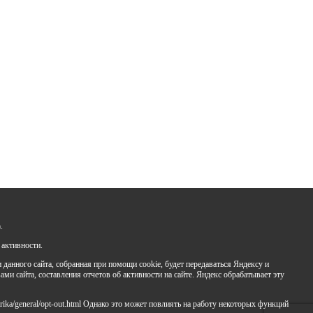
.
 активности.
анного сайта, собранная при помощи cookie, будет передаваться Яндексу и
ами сайта, составления отчетов об активности на сайте. Яндекс обрабатывает эту
rika/general/opt-out.html Однако это может повлиять на работу некоторых функций