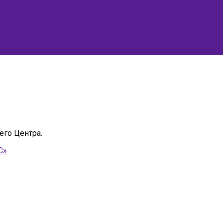
его Центра.
IC»