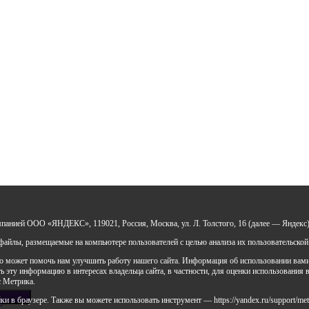
мпанией ООО «ЯНДЕКС», 119021, Россия, Москва, ул. Л. Толстого, 16 (далее — Яндекс)
айлы, размещаемые на компьютере пользователей с целью анализа их пользовательской
 может помочь нам улучшить работу нашего сайта. Информация об использовании вами д
 эту информацию в интересах владельца сайта, в частности, для оценки использования в
с Метрика.
 в браузере. Также вы можете использовать инструмент — https://yandex.ru/support/met
х