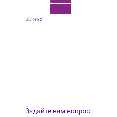
Задайте нам вопрос
ГАОУДО «Центр развития талантов «Аврора»
ИНН: 0277946670
ОГРН: 119028008662
Юридический адрес: 450112, Российская Федерация,
Республика Башкортостан,
город Уфа, улица Мира, дом 14
Фактический адрес: 450112, Российская Федерация,
Республика Башкортостан,
город Уфа, улица Мира, дом 14
+7 (347) 286-77-58 - отдел профильных смен
+7(347) 246-64-95 - отдел олимпиадного движения (ВсОШ)
+7 (347) 286-77-61 - отдел ДО
+7 (347) 287-23-00 - приемная
+7 (347) 246-67-38 - бухгалтерия
rbavrora@yandex.ru
Политика конфиденциальности
Задайте нам вопрос