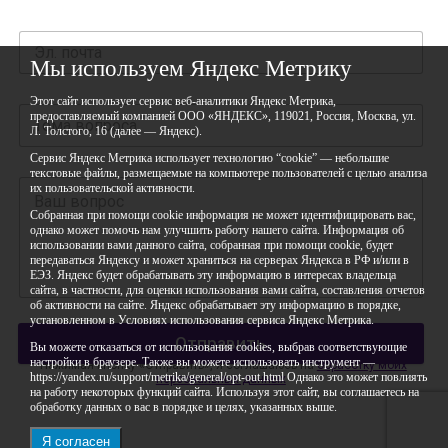
Мы используем Яндекс Метрику
Этот сайт использует сервис веб-аналитики Яндекс Метрика,
предоставляемый компанией ООО «ЯНДЕКС», 119021, Россия, Москва, ул.
Л. Толстого, 16 (далее — Яндекс).
Сервис Яндекс Метрика использует технологию “cookie” — небольшие
текстовые файлы, размещаемые на компьютере пользователей с целью анализа
их пользовательской активности.
Собранная при помощи cookie информация не может идентифицировать вас,
однако может помочь нам улучшить работу нашего сайта. Информация об
использовании вами данного сайта, собранная при помощи cookie, будет
передаваться Яндексу и может храниться на серверах Яндекса в РФ и/или в
ЕЭЗ. Яндекс будет обрабатывать эту информацию в интересах владельца
сайта, в частности, для оценки использования вами сайта, составления отчетов
об активности на сайте. Яндекс обрабатывает эту информацию в порядке,
установленном в Условиях использования сервиса Яндекс Метрика.
Отправить
Вы можете отказаться от использования cookies, выбрав соответствующие
настройки в браузере. Также вы можете использовать инструмент —
*Нажимая кнопку «Отправить», я соглашаюсь на
обработку моих
https://yandex.ru/support/metrika/general/opt-out.html Однако это может повлиять
персональных данных
на работу некоторых функций сайта. Используя этот сайт, вы соглашаетесь на
обработку данных о вас в порядке и целях, указанных выше.
Я согласен