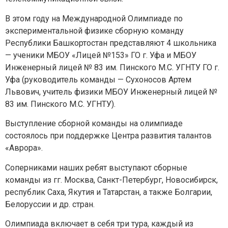
В этом году на Международной Олимпиаде по
экспериментальной физике сборную команду
Республики Башкортостан представляют 4 школьника
— ученики МБОУ «Лицей №153» ГО г. Уфа и МБОУ
Инженерный лицей № 83 им. Пинского М.С. УГНТУ ГО г.
Уфа (руководитель команды — Сухоносов Артем
Львович, учитель физики МБОУ Инженерный лицей №
83 им. Пинского М.С. УГНТУ).
Выступление сборной команды на олимпиаде
состоялось при поддержке Центра развития талантов
«Аврора».
Соперниками наших ребят выступают сборные
Задайте нам вопрос
команды из гг. Москва, Санкт-Петербург, Новосибирск,
республик Саха, Якутия и Татарстан, а также Болгарии,
Белоруссии и др. стран.
Для заполнения данной формы включите
JavaScript в браузере.
Олимпиада включает в себя три тура, каждый из