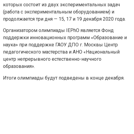
Эл. почта
*
которых состоит из двух экспериментальных задач
(работа с экспериментальным оборудованием) и
продолжается три дня — 15, 17 и 19 декабря 2020 года.
Тема вопроса:
*
Организатором олимпиады IEPhO является Фонд
поддержки инновационных программ «Образование и
Ваш вопрос
*
наука» при поддержке ГАОУ ДПО г. Москвы Центр
педагогического мастерства и АНО «Национальный
центр непрерывного естественно-научного
образования».
Отправить
Итоги олимпиады будут подведены в конце декабря.
*Нажимая кнопку «Отправить», я соглашаюсь на
обработку моих
персональных данных