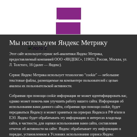
Задайте нам вопрос
Мы используем Яндекс Метрику
Этот сайт использует сервис веб-аналитики Яндекс Метрика,
предоставляемый компанией ООО «ЯНДЕКС», 119021, Россия, Москва, ул.
Л. Толстого, 16 (далее — Яндекс).
ГАОУДО «Центр развития талантов «Аврора»
ИНН: 0277946670
Сервис Яндекс Метрика использует технологию “cookie” — небольшие
ОГРН: 119028008662
текстовые файлы, размещаемые на компьютере пользователей с целью
анализа их пользовательской активности.
Юридический адрес: 450112, Российская Федерация,
Республика Башкортостан,
Собранная при помощи cookie информация не может идентифицировать вас,
город Уфа, улица Мира, дом 14
однако может помочь нам улучшить работу нашего сайта. Информация об
Фактический адрес: 450112, Российская Федерация,
использовании вами данного сайта, собранная при помощи cookie, будет
Республика Башкортостан,
передаваться Яндексу и может храниться на серверах Яндекса в РФ и/или в
ЕЭЗ. Яндекс будет обрабатывать эту информацию в интересах владельца
город Уфа, улица Мира, дом 14
сайта, в частности, для оценки использования вами сайта, составления
отчетов об активности на сайте. Яндекс обрабатывает эту информацию в
+7 (347) 286-77-58 - отдел профильных смен
порядке, установленном в Условиях использования сервиса Яндекс