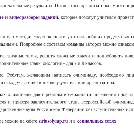
окончательные результаты. После этого организаторы смогут опр
ые и видеоразборы заданий
, которые помогут учителям провес
Задайте нам вопрос
тапную методическую экспертизу от сильнейших предметных 
иадными. Подробнее с составом команды авторов можно ознако
Для заполнения данной формы включите JavaScript в
ть трудные темы, решить сложные задачи и попробовать нов
браузере.
лнительные главы биологии» для 7 и 8 классов.
Эл. почта
*
е. Ребятам, желающим написать олимпиаду, необходимо ли
сить код участника в школе у учителя или организатора.
Тема вопроса:
*
пах олимпиады дают ребятам возможности посещения профил
еля и призера заключительного этапа всероссийской олимпиад
Ваш вопрос
*
сударственные вузы Российской Федерации без вступительных и
siriusolymp.ru
социальных сетях
па можно на сайте
и в
.