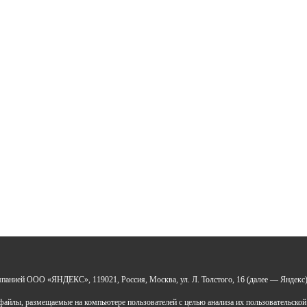
Отправить
*Нажимая кнопку «Отправить», я соглашаюсь на
обработку моих
персональных данных
УДО «Центр развития талантов «Аврора»
мпанией ООО «ЯНДЕКС», 119021, Россия, Москва, ул. Л. Толстого, 16 (далее — Яндекс)
 0277946670
айлы, размещаемые на компьютере пользователей с целью анализа их пользовательской
Н: 119028008662