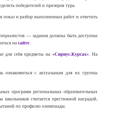
еделить победителей и призеров тура.
ти показ и разбор выполненных работ и ответить
специалистов — задания должны быть доступны
сайте
миться на
.
«Сириус.Курсах»
ые для себя предметы на
. На
шь ознакомиться с актуальным для их группы
ьных программ региональных образовательных
ы школьников считается престижной наградой,
спытаний по профилю олимпиады.