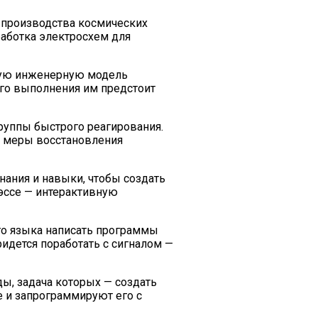
я производства космических
работка электросхем для
ьную инженерную модель
ого выполнения им предстоит
руппы быстрого реагирования.
ь меры восстановления
нания и навыки, чтобы создать
эссе — интерактивную
го языка написать программы
идется поработать с сигналом —
ы, задача которых — создать
е и запрограммируют его с