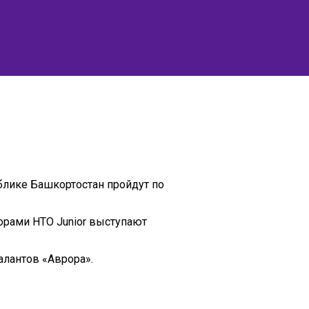
блике Башкортостан пройдут по
орами НТО Junior выступают
алантов «Аврора».