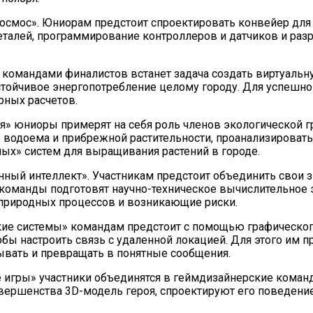
 космос». Юниорам предстоит спроектировать конвейер дл
еталей, программирование контроллеров и датчиков и раз
д командами финалистов встанет задача создать виртуал
устойчивое энергопотребление целому городу. Для успешн
рных расчетов.
я» юниоры примерят на себя роль членов экологической г
о водоема и прибрежной растительности, проанализироват
х» систем для выращивания растений в городе.
нный интеллект». Участникам предстоит объединить свои з
команды подготовят научно-техническое вычислительное 
 природных процессов и возникающие риски.
ские системы» командам предстоит с помощью графическо
ы настроить связь с удаленной локацией. Для этого им пр
ывать и превращать в понятные сообщения.
 игры» участники объединятся в геймдизайнерские команд
овершенства 3D-модель героя, спроектируют его поведени