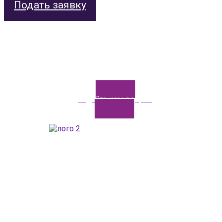
Подать заявку
Задайте нам вопрос
ГАОУДО «Центр развития талантов «Аврора»
ИНН: 0277946670
ОГРН: 119028008662
Юридический адрес: 450112, Российская Федерация,
Республика Башкортостан,
город Уфа, улица Мира, дом 14
Фактический адрес: 450112, Российская Федерация,
Республика Башкортостан,
город Уфа, улица Мира, дом 14
+7 (347) 286-77-58 - отдел профильных смен
+7(347) 246-64-95 - отдел олимпиадного движения (ВсОШ)