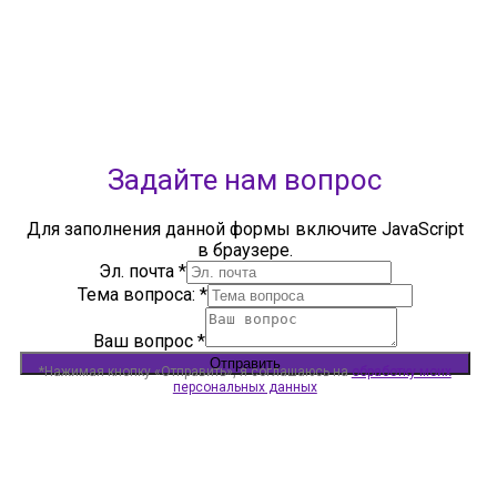
+7 (347) 286-77-61 - отдел ДО
+7 (347) 287-23-00 - приемная
+7 (347) 246-67-38 - бухгалтерия
rbavrora@yandex.ru
Политика конфиденциальности
Задайте нам вопрос
Для заполнения данной формы включите JavaScript
в браузере.
Эл. почта
*
Тема вопроса:
*
Ваш вопрос
*
Отправить
*Нажимая кнопку «Отправить», я соглашаюсь на
обработку моих
персональных данных