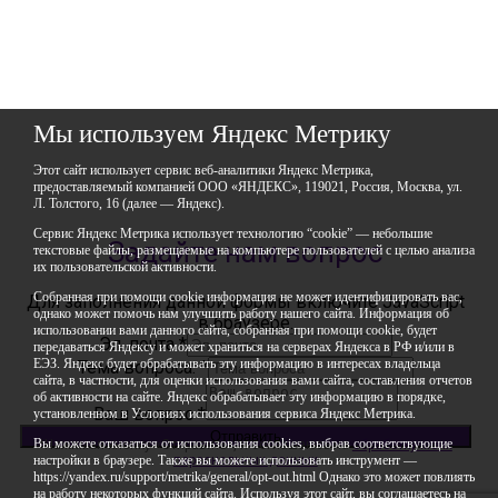
Республика Башкортостан,
город Уфа, улица Мира, дом 14
+7 (347) 286-77-58 - отдел профильных смен
+7(347) 246-64-95 - отдел олимпиадного движения (ВсОШ)
+7 (347) 286-77-61 - отдел ДО
+7 (347) 287-23-00 - приемная
+7 (347) 246-67-38 - бухгалтерия
Мы используем Яндекс Метрику
rbavrora@yandex.ru
Этот сайт использует сервис веб-аналитики Яндекс Метрика,
Политика конфиденциальности
предоставляемый компанией ООО «ЯНДЕКС», 119021, Россия, Москва, ул.
Л. Толстого, 16 (далее — Яндекс).
Сервис Яндекс Метрика использует технологию “cookie” — небольшие
Задайте нам вопрос
текстовые файлы, размещаемые на компьютере пользователей с целью анализа
их пользовательской активности.
Собранная при помощи cookie информация не может идентифицировать вас,
Для заполнения данной формы включите JavaScript
однако может помочь нам улучшить работу нашего сайта. Информация об
в браузере.
использовании вами данного сайта, собранная при помощи cookie, будет
Эл. почта
*
передаваться Яндексу и может храниться на серверах Яндекса в РФ и/или в
ЕЭЗ. Яндекс будет обрабатывать эту информацию в интересах владельца
Тема вопроса:
*
сайта, в частности, для оценки использования вами сайта, составления отчетов
об активности на сайте. Яндекс обрабатывает эту информацию в порядке,
Ваш вопрос
*
установленном в Условиях использования сервиса Яндекс Метрика.
Отправить
Вы можете отказаться от использования cookies, выбрав соответствующие
*Нажимая кнопку «Отправить», я соглашаюсь на
обработку моих
настройки в браузере. Также вы можете использовать инструмент —
персональных данных
https://yandex.ru/support/metrika/general/opt-out.html Однако это может повлиять
на работу некоторых функций сайта. Используя этот сайт, вы соглашаетесь на