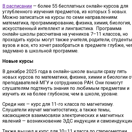
В расписании
— более 55 бесплатных онлайн-курсов для
углубленного изучения предметов, из которых 5 новых.
Можно записаться на курсы по семи направлениям:
математика, программирование, физика, химия, биология,
искусственный интеллект и лингвистика. Программа
онлайн-школы рассчитана на учеников 7–11 классов, но
проходить курсы могут также учителя, родители, студент
вузов и все, кто хочет разобраться в предмете глубже, ч
задумано в школьной программе.
Новые курсы
В декабре 2025 года в онлайн-школе вышли сразу пять
новых курсов по математике, физике, химии и биологии о
преподавателей МГУ и сотрудников РАН. Они помогут
слушателям подтянуть знания по любимым предметам и
изучить их на более глубоком, чем в школе, уровне.
Среди них — курс для 11-го класса по магнетизму.
Слушатели изучат магнитостатику, а также темы,
касающиеся взаимосвязи электрических и магнитных
явлений — возникновение ЭДС индукции и самоиндукции
Также вышел и курс для 10–11 класса по стереометрии.