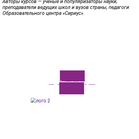
Авторы курсов — учёные и популяризаторы науки,
преподаватели ведущих школ и вузов страны, педагоги
Образовательного центра «Сириус».
Задайте нам вопрос
ГАОУДО «Центр развития талантов «Аврора»
ИНН: 0277946670
ОГРН: 119028008662
Юридический адрес: 450112, Российская Федерация,
Республика Башкортостан,
город Уфа, улица Мира, дом 14
Фактический адрес: 450112, Российская Федерация,