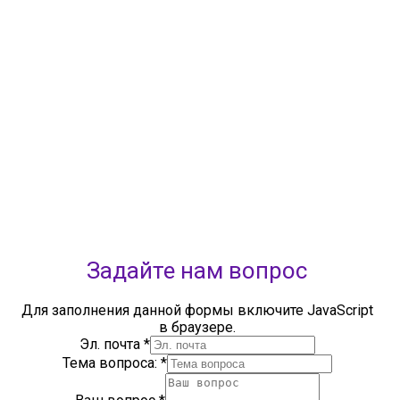
ОГРН: 119028008662
Юридический адрес: 450112, Российская Федерация,
Республика Башкортостан,
город Уфа, улица Мира, дом 14
Фактический адрес: 450112, Российская Федерация,
Республика Башкортостан,
город Уфа, улица Мира, дом 14
+7 (347) 286-77-58 - отдел профильных смен
+7(347) 246-64-95 - отдел олимпиадного движения (ВсОШ)
+7 (347) 286-77-61 - отдел ДО
+7 (347) 287-23-00 - приемная
+7 (347) 246-67-38 - бухгалтерия
rbavrora@yandex.ru
Политика конфиденциальности
Задайте нам вопрос
Для заполнения данной формы включите JavaScript
в браузере.
Эл. почта
*
Тема вопроса:
*