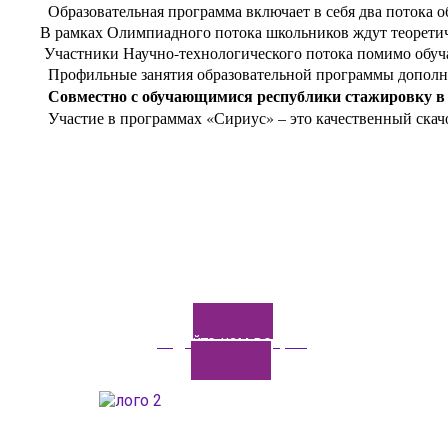
          Образовательная программа включает в себя два потока о
        В рамках Олимпиадного потока школьников ждут теоре
         Участники Научно-технологического потока помимо о
          Профильные занятия образовательной программы допо
          Совместно с обучающимися республики стажировку
          Участие в программах «Сириус» – это качественный с
Задайте нам вопрос
ГАОУДО «Центр развития талантов «Аврора»
ИНН: 0277946670