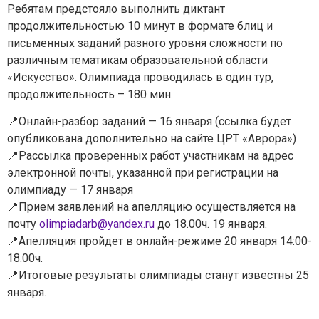
Ребятам предстояло выполнить диктант
продолжительностью 10 минут в формате блиц и
письменных заданий разного уровня сложности по
различным тематикам образовательной области
«Искусство». Олимпиада проводилась в один тур,
продолжительность – 180 мин.
📍Онлайн-разбор заданий — 16 января (ссылка будет
опубликована дополнительно на сайте ЦРТ «Аврора»)
Задайте нам вопрос
📍Рассылка проверенных работ участникам на адрес
электронной почты, указанной при регистрации на
Для заполнения данной формы включите
олимпиаду — 17 января
JavaScript в браузере.
📍Прием заявлений на апелляцию осуществляется на
Эл. почта
*
почту
olimpiadarb@yandex.ru
до 18.00ч. 19 января.
📍Апелляция пройдет в онлайн-режиме 20 января 14:00-
18:00ч.
Тема вопроса:
*
📍Итоговые результаты олимпиады станут известны 25
января.
Ваш вопрос
*