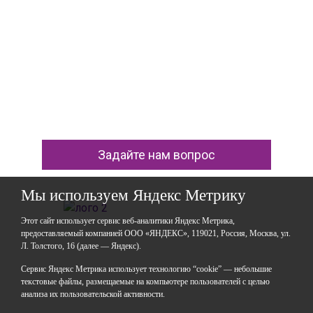
Отправить
*Нажимая кнопку «Отправить», я соглашаюсь на
обработку моих
персональных данных
Задайте нам вопрос
Мы используем Яндекс Метрику
Этот сайт использует сервис веб-аналитики Яндекс Метрика,
предоставляемый компанией ООО «ЯНДЕКС», 119021, Россия, Москва, ул.
Л. Толстого, 16 (далее — Яндекс).
ГАОУДО «Центр развития талантов «Аврора»
ИНН: 0277946670
Сервис Яндекс Метрика использует технологию “cookie” — небольшие
ОГРН: 119028008662
текстовые файлы, размещаемые на компьютере пользователей с целью
анализа их пользовательской активности.
Юридический адрес: 450112, Российская Федерация,
Республика Башкортостан,