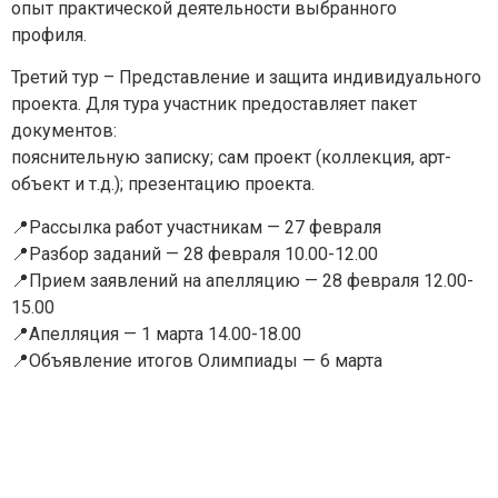
опыт практической деятельности выбранного
Для заполнения данной формы включите
профиля.
JavaScript в браузере.
Эл. почта
*
Третий тур – Представление и защита индивидуального
проекта. Для тура участник предоставляет пакет
документов:
Тема вопроса:
*
пояснительную записку; сам проект (коллекция, арт-
объект и т.д.); презентацию проекта.
Ваш вопрос
*
📍Рассылка работ участникам — 27 февраля
📍Разбор заданий — 28 февраля 10.00-12.00
📍Прием заявлений на апелляцию — 28 февраля 12.00-
15.00
📍Апелляция — 1 марта 14.00-18.00
Отправить
📍Объявление итогов Олимпиады — 6 марта
*Нажимая кнопку «Отправить», я соглашаюсь на
обработку моих
персональных данных