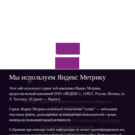
Задайте нам вопрос
Мы используем Яндекс Метрику
Этот сайт использует сервис веб-аналитики Яндекс Метрика,
предоставляемый компанией ООО «ЯНДЕКС», 119021, Россия, Москва, ул.
Л. Толстого, 16 (далее — Яндекс).
ГАОУДО «Центр развития талантов «Аврора»
ИНН: 0277946670
Сервис Яндекс Метрика использует технологию “cookie” — небольшие
ОГРН: 119028008662
текстовые файлы, размещаемые на компьютере пользователей с целью
анализа их пользовательской активности.
Юридический адрес: 450112, Российская Федерация,
Республика Башкортостан,
Собранная при помощи cookie информация не может идентифицировать вас,
город Уфа, улица Мира, дом 14