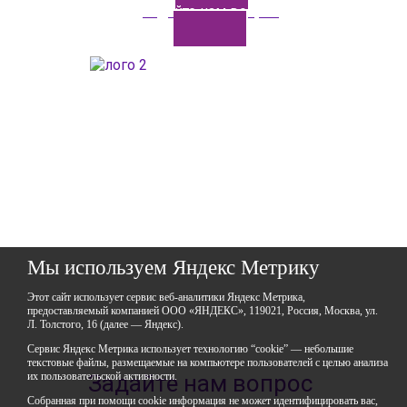
Задайте нам вопрос
ГАОУДО «Центр развития талантов «Аврора»
ИНН: 0277946670
ОГРН: 119028008662
Юридический адрес: 450112, Российская Федерация,
Республика Башкортостан,
город Уфа, улица Мира, дом 14
Фактический адрес: 450112, Российская Федерация,
Республика Башкортостан,
город Уфа, улица Мира, дом 14
+7 (347) 286-77-58 - отдел профильных смен
+7(347) 246-64-95 - отдел олимпиадного движения (ВсОШ)
+7 (347) 286-77-61 - отдел ДО
+7 (347) 287-23-00 - приемная
Мы используем Яндекс Метрику
+7 (347) 246-67-38 - бухгалтерия
rbavrora@yandex.ru
Этот сайт использует сервис веб-аналитики Яндекс Метрика,
предоставляемый компанией ООО «ЯНДЕКС», 119021, Россия, Москва, ул.
Политика конфиденциальности
Л. Толстого, 16 (далее — Яндекс).
Сервис Яндекс Метрика использует технологию “cookie” — небольшие
текстовые файлы, размещаемые на компьютере пользователей с целью анализа
их пользовательской активности.
Задайте нам вопрос
Собранная при помощи cookie информация не может идентифицировать вас,