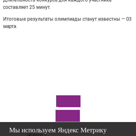
составляет 25 минут.
Итоговые результаты олимпиады станут известны — 03
Ваш вопрос
*
марта.
Отправить
*Нажимая кнопку «Отправить», я соглашаюсь на
обработку моих
персональных данных
Задайте нам вопрос
Мы используем Яндекс Метрику