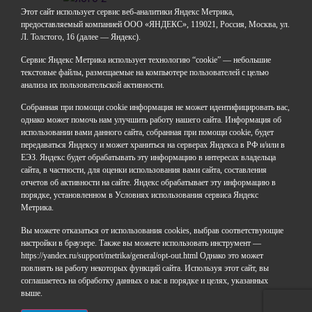
Этот сайт использует сервис веб-аналитики Яндекс Метрика,
предоставляемый компанией ООО «ЯНДЕКС», 119021, Россия, Москва, ул.
Л. Толстого, 16 (далее — Яндекс).
ГАОУДО «Центр развития талантов «Аврора»
ИНН: 0277946670
Сервис Яндекс Метрика использует технологию “cookie” — небольшие
ОГРН: 119028008662
текстовые файлы, размещаемые на компьютере пользователей с целью
анализа их пользовательской активности.
Юридический адрес: 450112, Российская Федерация,
Республика Башкортостан,
Собранная при помощи cookie информация не может идентифицировать вас,
город Уфа, улица Мира, дом 14
однако может помочь нам улучшить работу нашего сайта. Информация об
Фактический адрес: 450112, Российская Федерация,
использовании вами данного сайта, собранная при помощи cookie, будет
Республика Башкортостан,
передаваться Яндексу и может храниться на серверах Яндекса в РФ и/или в
ЕЭЗ. Яндекс будет обрабатывать эту информацию в интересах владельца
город Уфа, улица Мира, дом 14
сайта, в частности, для оценки использования вами сайта, составления
отчетов об активности на сайте. Яндекс обрабатывает эту информацию в
+7 (347) 286-77-58 - отдел профильных смен
порядке, установленном в Условиях использования сервиса Яндекс
+7(347) 246-64-95 - отдел олимпиадного движения
Метрика.
(ВсОШ)
Вы можете отказаться от использования cookies, выбрав соответствующие
+7 (347) 286-77-61 - отдел ДО
настройки в браузере. Также вы можете использовать инструмент —
+7 (347) 287-23-00 - приемная
https://yandex.ru/support/metrika/general/opt-out.html Однако это может
+7 (347) 246-67-38 - бухгалтерия
повлиять на работу некоторых функций сайта. Используя этот сайт, вы
rbavrora@yandex.ru
соглашаетесь на обработку данных о вас в порядке и целях, указанных
выше.
Политика конфиденциальности