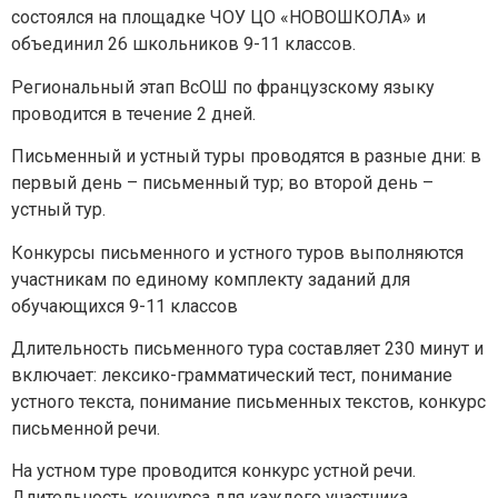
состоялся на площадке ЧОУ ЦО «НОВОШКОЛА» и
объединил 26 школьников 9-11 классов.
Региональный этап ВсОШ по французскому языку
проводится в течение 2 дней.
Письменный и устный туры проводятся в разные дни: в
первый день – письменный тур; во второй день –
устный тур.
Конкурсы письменного и устного туров выполняются
участникам по единому комплекту заданий для
Задайте нам вопрос
обучающихся 9-11 классов
Длительность письменного тура составляет 230 минут и
Для заполнения данной формы включите
включает: лексико-грамматический тест, понимание
JavaScript в браузере.
устного текста, понимание письменных текстов, конкурс
Эл. почта
*
письменной речи.
На устном туре проводится конкурс устной речи.
Тема вопроса:
*
Длительность конкурса для каждого участника