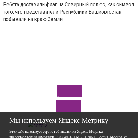
Ребята доставили флаг на Северный полюс, как символ
того, что представители Республики Башкортостан
Ваш вопрос
*
побывали на краю Земли.
Отправить
*Нажимая кнопку «Отправить», я соглашаюсь на
обработку моих
персональных данных
Задайте нам вопрос
Мы используем Яндекс Метрику
Этот сайт использует сервис веб-аналитики Яндекс Метрика,
предоставляемый компанией ООО «ЯНДЕКС», 119021, Россия, Москва, ул.