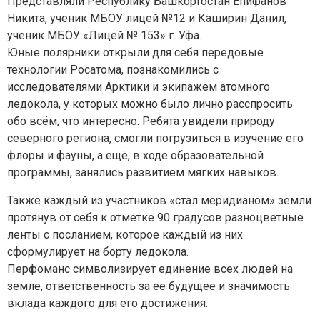
Представляли Республику Башкортостан Епифанов
Никита, ученик МБОУ лицей №12 и Каширин Данил,
ученик МБОУ «Лицей № 153» г. Уфа.
Юные полярники открыли для себя передовые
технологии Росатома, познакомились с
исследователями Арктики и экипажем атомного
ледокола, у которых можно было лично расспросить
обо всём, что интересно. Ребята увидели природу
северного региона, смогли погрузиться в изучение его
флоры и фауны, а ещё, в ходе образовательной
программы, занялись развитием мягких навыков.
Задайте нам вопрос
Также каждый из участников «стал меридианом» земли
протянув от себя к отметке 90 градусов разноцветные
Для заполнения данной формы включите
ленты с посланием, которое каждый из них
JavaScript в браузере.
сформулирует на борту ледокола.
Эл. почта
*
Перфоманс символизирует единение всех людей на
земле, ответственность за ее будущее и значимость
вклада каждого для его достижения.
Тема вопроса:
*