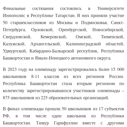
Финальные состязания состоялись в Университете
Иннополис в Республике Татарстан. В них приняли участие
50 старшеклассников из Москвы и Подмосковья, Санкт-
Петербурга, Орловской, Оренбургской, Новосибирской,
Свердловской, Кемеровской, Омской, Тюменской,
Калужской, Архангельской, Калининградской областей,
Удмуртской, Кабардино-Балкарской республик, Республики
Башкортостан и Ямало-Ненецкого автономного округа.
Задайте нам вопрос
В 2023 году на олимпиаду зарегистрировались более 15 000
школьников 8-11 классов из всех регионов России.
Для заполнения данной формы включите
Республика Башкортостан стала вторым регионом по
JavaScript в браузере.
количеству зарегистрировавшихся участников олимпиады –
Эл. почта
*
875 школьников из 225 образовательных организаций.
В финал олимпиады прошли 50 школьников из 17 субъектов
Тема вопроса:
*
РФ, в том числе один школьник из Республики
Башкортостан. Тимур Гарифуллин вместе с другими