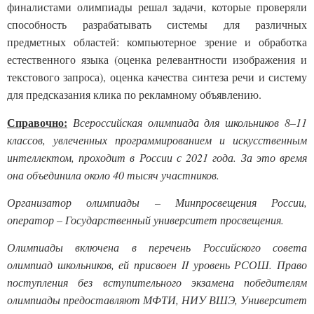
финалистами олимпиады решал задачи, которые проверяли
Ваш вопрос
*
способность разрабатывать системы для различных
предметных областей: компьютерное зрение и обработка
естественного языка (оценка релевантности изображения и
текстового запроса), оценка качества синтеза речи и систему
Отправить
для предсказания клика по рекламному объявлению.
*Нажимая кнопку «Отправить», я соглашаюсь на
обработку моих
персональных данных
Справочно:
Всероссийская олимпиада для школьников 8–11
классов, увлеченных программированием и искусственным
интеллектом, проходит в России с 2021 года. За это время
она объединила около 40 тысяч участников.
Организатор олимпиады – Минпросвещения России,
оператор – Государственный университет просвещения.
Олимпиады включена в перечень Российского совета
олимпиад школьников, ей присвоен II уровень РСОШ. Право
поступления без вступительного экзамена победителям
олимпиады предоставляют МФТИ, НИУ ВШЭ, Университет