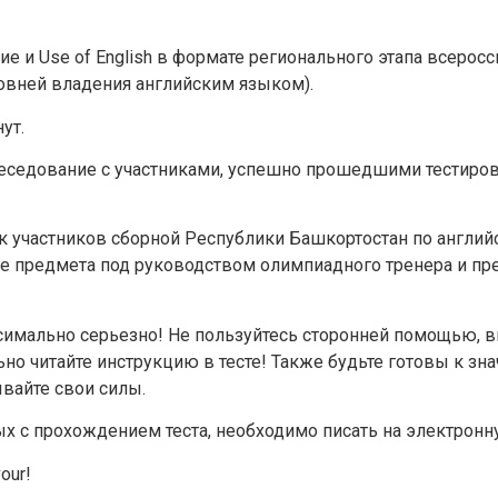
ние и Use of English в формате регионального этапа всер
овней владения английским языком).
ут.
Задайте нам вопрос
беседование с участниками, успешно прошедшими тестиров
Для заполнения данной формы включите JavaScript в
к участников сборной Республики Башкортостан по англий
браузере.
е предмета под руководством олимпиадного тренера и пр
Эл. почта
*
ксимально серьезно! Не пользуйтесь сторонней помощью, 
Тема вопроса:
*
но читайте инструкцию в тесте! Также будьте готовы к зн
вайте свои силы.
Ваш вопрос
*
ых с прохождением теста, необходимо писать на электрон
our!