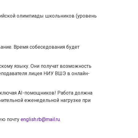
оссийской олимпиады школьников (уровень
ание. Время собеседования будет
скому языку. Они получат возможность
еподавателя лицея НИУ ВШЭ в онлайн-
включая AI-помощников! Работа должна
ачительной еженедельной нагрузке при
ную почту
english.rb@mail.ru
.