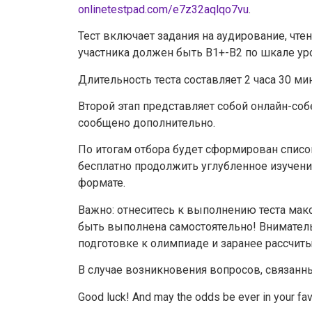
onlinetestpad.com/e7z32aqlqo7vu
.
Тест включает задания на аудирование, чте
участника должен быть В1+-В2 по шкале ур
Длительность теста составляет 2 часа 30 мин
Второй этап представляет собой онлайн-со
сообщено дополнительно.
По итогам отбора будет сформирован списо
бесплатно продолжить углубленное изучени
формате.
Важно: отнеситесь к выполнению теста ма
быть выполнена самостоятельно! Вниматель
подготовке к олимпиаде и заранее рассчиты
В случае возникновения вопросов, связанн
Good luck! And may the odds be ever in your fav