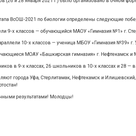
в (26 и 28 января 2021 г.) было организовано в очном форм
этапа ВсОШ-2021 по биологии определены следующие побе
Задайте нам вопрос
ели 9-х классов — обучающийся МАОУ «Гимназия №1» г. Сте
араллели 10-х классов — ученица МБОУ «Гимназия №39» г. 
Для заполнения данной формы включите JavaScript в
бучающиеся МОАУ «Башкирская гимназия» г. Нефтекамск и М
браузере.
в в 9-х классах, 26 школьников в 10-х классах и 28 — в 
Эл. почта
*
ляют города Уфа, Стерлитамак, Нефтекамск и Илишевский
тостан!
Тема вопроса:
*
ичными результатами! Молодцы!
Ваш вопрос
*