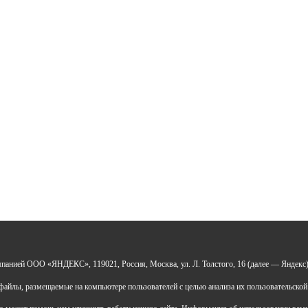
Отправить
*Нажимая кнопку «Отправить», я соглашаюсь на
обработку моих
персональных данных
УДО «Центр развития талантов «Аврора»
мпанией ООО «ЯНДЕКС», 119021, Россия, Москва, ул. Л. Толстого, 16 (далее — Яндекс)
 0277946670
Н: 119028008662
айлы, размещаемые на компьютере пользователей с целью анализа их пользовательской
ический адрес: 450112, Российская Федерация,