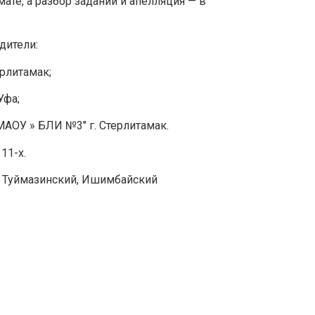
ате, а разбор заданий и апелляция — в
дители:
рлитамак;
Уфа;
АОУ » БЛИ №3″ г. Стерлитамак.
11-х.
, Туймазинский, Ишимбайский