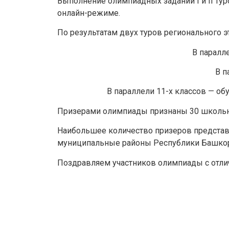
Выполнение олимпиадных заданий I и II туро
онлайн-режиме.
По результатам двух туров регионального 
В паралл
В п
В параллели 11-х классов — о
Призерами олимпиады признаны 30 школьнико
Наибольшее количество призеров представ
муниципальные районы Республики Башкор
Поздравляем участников олимпиады с отл