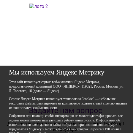
ГАОУДО «Центр развития талантов «Аврора»
ИНН: 0277946670
ОГРН: 119028008662
Юридический адрес: 450112, Российская Федерация,
Республика Башкортостан,
город Уфа, улица Мира, дом 14
Фактический адрес: 450112, Российская Федерация,
Республика Башкортостан,
город Уфа, улица Мира, дом 14
+7 (347) 286-77-58 - отдел профильных смен
+7(347) 246-64-95 - отдел олимпиадного движения (ВсОШ)
+7 (347) 286-77-61 - отдел ДО
+7 (347) 287-23-00 - приемная
Мы используем Яндекс Метрику
+7 (347) 246-67-38 - бухгалтерия
rbavrora@yandex.ru
Этот сайт использует сервис веб-аналитики Яндекс Метрика,
предоставляемый компанией ООО «ЯНДЕКС», 119021, Россия, Москва, ул.
Политика конфиденциальности
Л. Толстого, 16 (далее — Яндекс).
Сервис Яндекс Метрика использует технологию “cookie” — небольшие
текстовые файлы, размещаемые на компьютере пользователей с целью анализа
их пользовательской активности.
Задайте нам вопрос
Собранная при помощи cookie информация не может идентифицировать вас,
однако может помочь нам улучшить работу нашего сайта. Информация об
Для заполнения данной формы включите JavaScript
использовании вами данного сайта, собранная при помощи cookie, будет
в браузере.
передаваться Яндексу и может храниться на серверах Яндекса в РФ и/или в