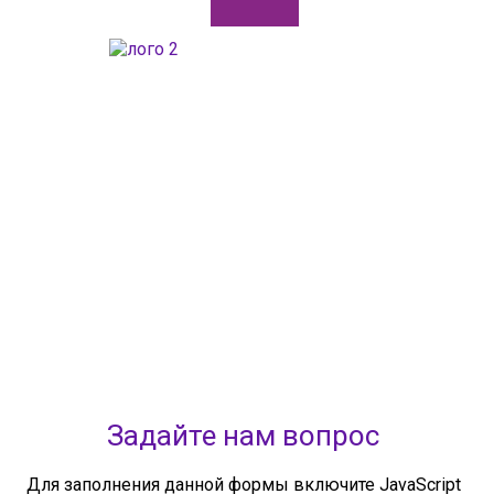
ГАОУДО «Центр развития талантов «Аврора»
ИНН: 0277946670
ОГРН: 119028008662
Юридический адрес: 450112, Российская Федерация,
Республика Башкортостан,
город Уфа, улица Мира, дом 14
Фактический адрес: 450112, Российская Федерация,
Республика Башкортостан,
город Уфа, улица Мира, дом 14
+7 (347) 286-77-58 - отдел профильных смен
+7(347) 246-64-95 - отдел олимпиадного движения (ВсОШ)
+7 (347) 286-77-61 - отдел ДО
+7 (347) 287-23-00 - приемная
+7 (347) 246-67-38 - бухгалтерия
rbavrora@yandex.ru
Политика конфиденциальности
Задайте нам вопрос
Для заполнения данной формы включите JavaScript