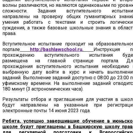
волны различаются, но являются одинаковыми по уровн
сложности. Задания вступительного испытани
направлены на проверку общих гуманитарных знаний
умения работать с текстами и строить логически
суждения, а также базовые школьные знания в област
права.
Вступительное испытание проходит на образовательно
портале
http://bashlawschool.ru
.
Инструкция п
прохождению вступительного испытания буде
размещена на главной странице портала. Дл
прохождения вступительного испытания необходимо 
выбранную дату войти в курс и начать выполнени
заданий. Выполнение заданий доступно с 08:00 до 23:00 п
уфимскому времени. На выполнение заданий отводитс
180 минут (3 астрономических часа).
Результаты отбора и приглашения для участия в школ
будут направлены на указанные при регистраци
электронные почты 14 июня 2023 года.
Ребята, успешно завершившие обучение в июньско
школе будут приглашены в Башкирскую школу прав
для регулярной подготовки к Всероссийско