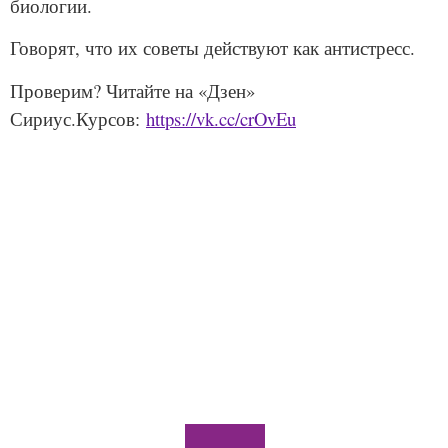
биологии.
Говорят, что их советы действуют как антистресс.
Проверим? Читайте на «Дзен»
Задайте нам вопрос
Сириус.Курсов:
https://vk.cc/crOvEu
Для заполнения данной формы включите
JavaScript в браузере.
Эл. почта
*
Тема вопроса:
*
Ваш вопрос
*
Отправить