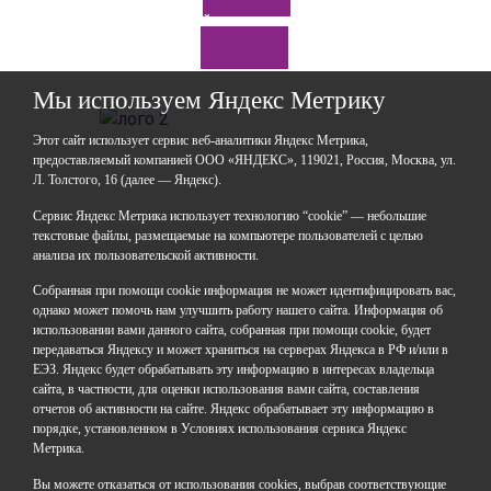
Задайте нам вопрос
*Нажимая кнопку «Отправить», я соглашаюсь на
обработку моих
персональных данных
Мы используем Яндекс Метрику
Этот сайт использует сервис веб-аналитики Яндекс Метрика,
предоставляемый компанией ООО «ЯНДЕКС», 119021, Россия, Москва, ул.
Л. Толстого, 16 (далее — Яндекс).
ГАОУДО «Центр развития талантов «Аврора»
ИНН: 0277946670
Сервис Яндекс Метрика использует технологию “cookie” — небольшие
ОГРН: 119028008662
текстовые файлы, размещаемые на компьютере пользователей с целью
анализа их пользовательской активности.
Юридический адрес: 450112, Российская Федерация,
Республика Башкортостан,
Собранная при помощи cookie информация не может идентифицировать вас,
город Уфа, улица Мира, дом 14
однако может помочь нам улучшить работу нашего сайта. Информация об
Фактический адрес: 450112, Российская Федерация,
использовании вами данного сайта, собранная при помощи cookie, будет
Республика Башкортостан,
передаваться Яндексу и может храниться на серверах Яндекса в РФ и/или в
ЕЭЗ. Яндекс будет обрабатывать эту информацию в интересах владельца
город Уфа, улица Мира, дом 14
сайта, в частности, для оценки использования вами сайта, составления
отчетов об активности на сайте. Яндекс обрабатывает эту информацию в
+7 (347) 286-77-58 - отдел профильных смен
порядке, установленном в Условиях использования сервиса Яндекс
+7(347) 246-64-95 - отдел олимпиадного движения
Метрика.
(ВсОШ)
Вы можете отказаться от использования cookies, выбрав соответствующие
+7 (347) 286-77-61 - отдел ДО