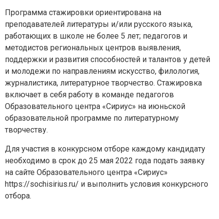
Программа стажировки ориентирована на
преподавателей литературы и/или русского языка,
работающих в школе не более 5 лет; педагогов и
методистов региональных центров выявления,
поддержки и развития способностей и талантов у детей
и молодежи по направлениям искусство, филология,
журналистика, литературное творчество. Стажировка
включает в себя работу в команде педагогов
Задайте нам вопрос
Образовательного центра «Сириус» на июньской
образовательной программе по литературному
Для заполнения данной формы включите
творчеству.
JavaScript в браузере.
Для участия в конкурсном отборе каждому кандидату
Эл. почта
*
необходимо в срок до 25 мая 2022 года подать заявку
на сайте Образовательного центра «Сириус»
https://sochisirius.ru/ и выполнить условия конкурсного
Тема вопроса:
*
отбора.
Ваш вопрос
*