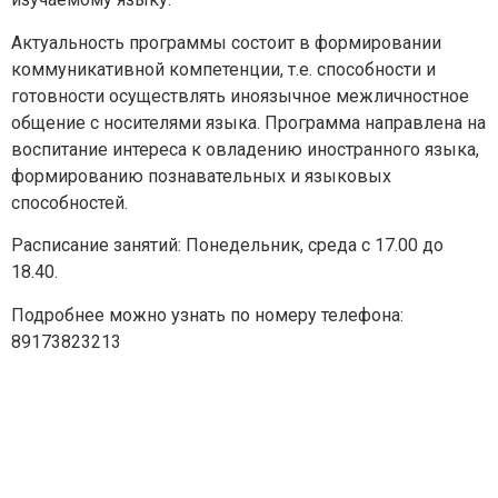
Актуальность программы состоит в формировании
коммуникативной компетенции, т.е. способности и
готовности осуществлять иноязычное межличностное
общение с носителями языка. Программа направлена на
воспитание интереса к овладению иностранного языка,
формированию познавательных и языковых
Задайте нам вопрос
способностей.
Для заполнения данной формы включите
Расписание занятий: Понедельник, среда с 17.00 до
JavaScript в браузере.
18.40.
Эл. почта
*
Подробнее можно узнать по номеру телефона:
89173823213
Тема вопроса:
*
Ваш вопрос
*