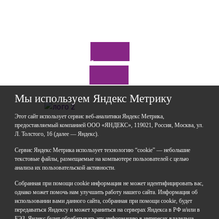
Отправить
*Нажимая кнопку «Отправить», я соглашаюсь на
обработку моих
персональных данных
Задайте нам вопрос
Мы используем Яндекс Метрику
Этот сайт использует сервис веб-аналитики Яндекс Метрика,
предоставляемый компанией ООО «ЯНДЕКС», 119021, Россия, Москва, ул.
Л. Толстого, 16 (далее — Яндекс).
ГАОУДО «Центр развития талантов «Аврора»
ИНН: 0277946670
Сервис Яндекс Метрика использует технологию “cookie” — небольшие
ОГРН: 119028008662
текстовые файлы, размещаемые на компьютере пользователей с целью
анализа их пользовательской активности.
Юридический адрес: 450112, Российская Федерация,
Республика Башкортостан,
Собранная при помощи cookie информация не может идентифицировать вас,
город Уфа, улица Мира, дом 14
однако может помочь нам улучшить работу нашего сайта. Информация об
Фактический адрес: 450112, Российская Федерация,
использовании вами данного сайта, собранная при помощи cookie, будет
Республика Башкортостан,
передаваться Яндексу и может храниться на серверах Яндекса в РФ и/или в
ЕЭЗ. Яндекс будет обрабатывать эту информацию в интересах владельца