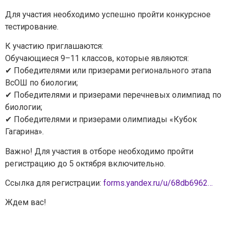
Для участия необходимо успешно пройти конкурсное
тестирование.
К участию приглашаются:
Обучающиеся 9–11 классов, которые являются:
✔ Победителями или призерами регионального этапа
ВсОШ по биологии;
✔ Победителями и призерами перечневых олимпиад по
Задайте нам вопрос
биологии;
✔ Победителями и призерами олимпиады «Кубок
Гагарина».
Для заполнения данной формы включите
JavaScript в браузере.
Важно! Для участия в отборе необходимо пройти
Эл. почта
*
регистрацию до 5 октября включительно.
Ссылка для регистрации:
forms.yandex.ru/u/68db6962…
Тема вопроса:
*
Ждем вас!
Ваш вопрос
*