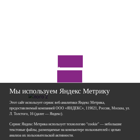
Отправить
*Нажимая кнопку «Отправить», я соглашаюсь на
обработку моих
персональных данных
Задайте нам вопрос
Мы используем Яндекс Метрику
Этот сайт использует сервис веб-аналитики Яндекс Метрика,
предоставляемый компанией ООО «ЯНДЕКС», 119021, Россия, Москва, ул.
Л. Толстого, 16 (далее — Яндекс).
ГАОУДО «Центр развития талантов «Аврора»
ИНН: 0277946670
Сервис Яндекс Метрика использует технологию “cookie” — небольшие
ОГРН: 119028008662
текстовые файлы, размещаемые на компьютере пользователей с целью
анализа их пользовательской активности.
Юридический адрес: 450112, Российская Федерация,