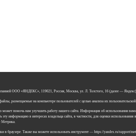
*Нажимая кнопку «Отправить», я соглашаюсь на
обработку моих
персональных данных
УДО «Центр развития талантов «Аврора»
мпанией ООО «ЯНДЕКС», 119021, Россия, Москва, ул. Л. Толстого, 16 (далее — Яндекс)
 0277946670
Н: 119028008662
айлы, размещаемые на компьютере пользователей с целью анализа их пользовательской
ический адрес: 450112, Российская Федерация,
 может помочь нам улучшить работу нашего сайта. Информация об использовании вами д
ублика Башкортостан,
 эту информацию в интересах владельца сайта, в частности, для оценки использования в
д Уфа, улица Мира, дом 14
с Метрика.
ический адрес: 450112, Российская Федерация,
 в браузере. Также вы можете использовать инструмент — https://yandex.ru/support/met
ублика Башкортостан,