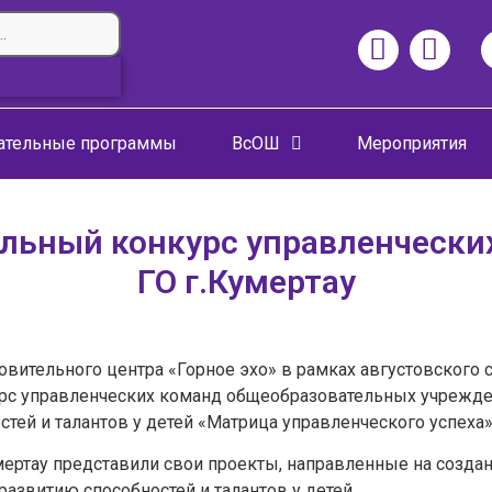
ательные программы
ВсОШ
Мероприятия
льный конкурс управленческих
ГО г.Кумертау
оровительного центра «Горное эхо» в рамках августовског
урс управленческих команд общеобразовательных учрежде
тей и талантов у детей «Матрица управленческого успеха»
ертау представили свои проекты, направленные на создан
звитию способностей и талантов у детей.