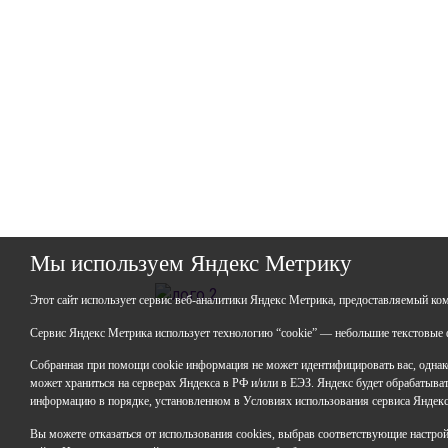
Мы используем Яндекс Метрику
ГАО
Этот сайт использует сервис веб-аналитики Яндекс Метрика, предоставляемый ко
ИНН:
ОГР
Сервис Яндекс Метрика использует технологию “cookie” — небольшие текстовые ф
Юрид
Собранная при помощи cookie информация не может идентифицировать вас, однако
Респ
может храниться на серверах Яндекса в РФ и/или в ЕЭЗ. Яндекс будет обрабатывать
горо
информацию в порядке, установленном в Условиях использования сервиса Яндек
Факт
Вы можете отказаться от использования cookies, выбрав соответствующие настройки
Респ