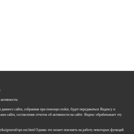
Задайте нам вопрос
+7 (347) 286-77-58 - отдел профильных смен
.
+7(347) 246-64-95 - отдел олимпиадного движения
(ВсОШ)
 активности.
+7 (347) 286-77-61 - отдел ДО
анного сайта, собранная при помощи cookie, будет передаваться Яндексу и
+7 (347) 287-23-00 - приемная
ами сайта, составления отчетов об активности на сайте. Яндекс обрабатывает эту
+7 (347) 246-67-38 - бухгалтерия
rbavrora@yandex.ru
rika/general/opt-out.html Однако это может повлиять на работу некоторых функций