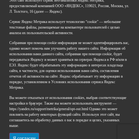
Этот сайт использует сервис веб-аналитики Яндекс Метрика,
предоставляемый компанией ООО «ЯНДЕКС», 119021, Россия, Москва, ул.
Л. Толстого, 16 (далее — Яндекс).
ГАОУДО «Центр развития талантов «Аврора»
ИНН: 0277946670
Сервис Яндекс Метрика использует технологию “cookie” — небольшие
ОГРН: 119028008662
текстовые файлы, размещаемые на компьютере пользователей с целью
анализа их пользовательской активности.
Юридический адрес: 450112, Российская Федерация,
Республика Башкортостан,
Собранная при помощи cookie информация не может идентифицировать вас,
город Уфа, улица Мира, дом 14
однако может помочь нам улучшить работу нашего сайта. Информация об
Фактический адрес: 450112, Российская Федерация,
использовании вами данного сайта, собранная при помощи cookie, будет
Республика Башкортостан,
передаваться Яндексу и может храниться на серверах Яндекса в РФ и/или в
ЕЭЗ. Яндекс будет обрабатывать эту информацию в интересах владельца
город Уфа, улица Мира, дом 14
сайта, в частности, для оценки использования вами сайта, составления
отчетов об активности на сайте. Яндекс обрабатывает эту информацию в
+7 (347) 286-77-58 - отдел профильных смен
порядке, установленном в Условиях использования сервиса Яндекс
+7(347) 246-64-95 - отдел олимпиадного движения
Метрика.
(ВсОШ)
Вы можете отказаться от использования cookies, выбрав соответствующие
+7 (347) 286-77-61 - отдел ДО
настройки в браузере. Также вы можете использовать инструмент —
+7 (347) 287-23-00 - приемная
https://yandex.ru/support/metrika/general/opt-out.html Однако это может
+7 (347) 246-67-38 - бухгалтерия
повлиять на работу некоторых функций сайта. Используя этот сайт, вы
rbavrora@yandex.ru
соглашаетесь на обработку данных о вас в порядке и целях, указанных
выше.
Политика конфиденциальности
Я согласен