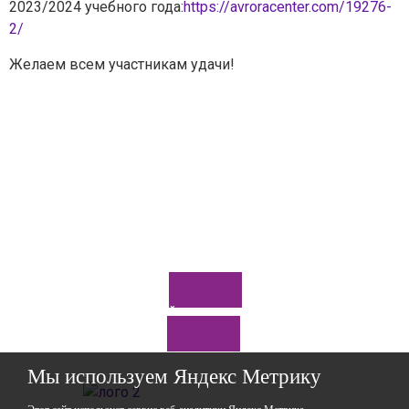
2023/2024 учебного года:
https://avroracenter.com/19276-
2/
Ваш вопрос
*
Желаем всем участникам удачи!
Отправить
*Нажимая кнопку «Отправить», я соглашаюсь на
обработку моих
персональных данных
Задайте нам вопрос
Мы используем Яндекс Метрику