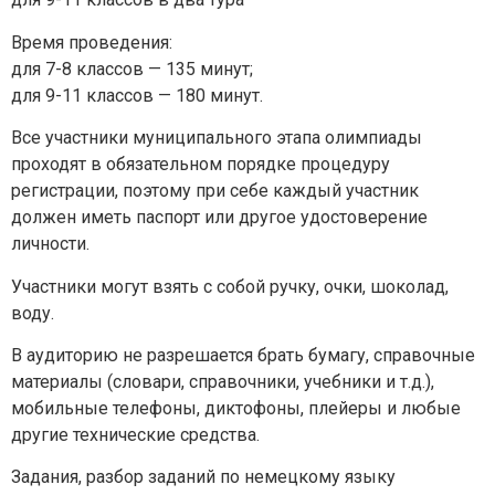
Время проведения:
для 7-8 классов — 135 минут;
для 9-11 классов — 180 минут.
Все участники муниципального этапа олимпиады
проходят в обязательном порядке процедуру
регистрации, поэтому при себе каждый участник
должен иметь паспорт или другое удостоверение
личности.
Участники могут взять с собой ручку, очки, шоколад,
Задайте нам вопрос
воду.
В аудиторию не разрешается брать бумагу, справочные
Для заполнения данной формы включите
материалы (словари, справочники, учебники и т.д.),
JavaScript в браузере.
мобильные телефоны, диктофоны, плейеры и любые
Эл. почта
*
другие технические средства.
Задания, разбор заданий по немецкому языку
Тема вопроса:
*