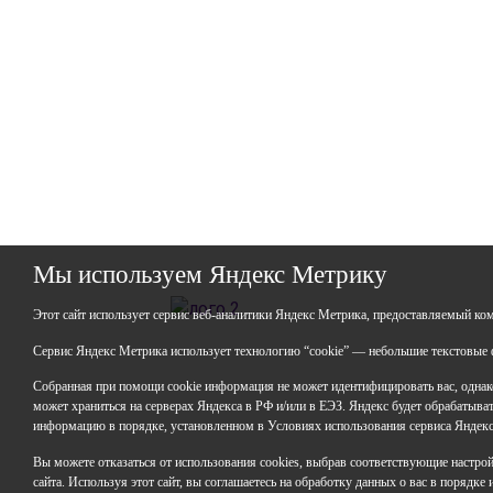
Мы используем Яндекс Метрику
ГАО
Этот сайт использует сервис веб-аналитики Яндекс Метрика, предоставляемый ко
ИНН:
ОГР
Сервис Яндекс Метрика использует технологию “cookie” — небольшие текстовые ф
Юрид
Собранная при помощи cookie информация не может идентифицировать вас, однако
Респ
может храниться на серверах Яндекса в РФ и/или в ЕЭЗ. Яндекс будет обрабатывать
горо
информацию в порядке, установленном в Условиях использования сервиса Яндек
Факт
Вы можете отказаться от использования cookies, выбрав соответствующие настройки
Респ
сайта. Используя этот сайт, вы соглашаетесь на обработку данных о вас в порядке
горо