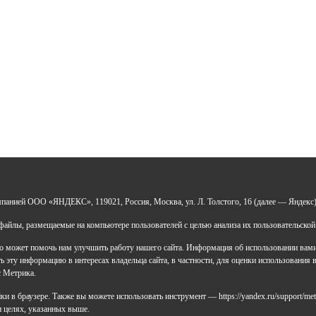
УДО «Центр развития талантов «Аврора»
мпанией ООО «ЯНДЕКС», 119021, Россия, Москва, ул. Л. Толстого, 16 (далее — Яндекс)
 0277946670
Н: 119028008662
айлы, размещаемые на компьютере пользователей с целью анализа их пользовательской
ический адрес: 450112, Российская Федерация,
 может помочь нам улучшить работу нашего сайта. Информация об использовании вами д
ублика Башкортостан,
 эту информацию в интересах владельца сайта, в частности, для оценки использования в
д Уфа, улица Мира, дом 14
с Метрика.
ический адрес: 450112, Российская Федерация,
 в браузере. Также вы можете использовать инструмент — https://yandex.ru/support/met
ублика Башкортостан,
 и целях, указанных выше.
д Уфа, улица Мира, дом 14