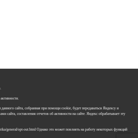
Задайте нам вопрос
+7 (347) 286-77-58 - отдел профильных смен
.
+7(347) 246-64-95 - отдел олимпиадного движения
(ВсОШ)
 активности.
+7 (347) 286-77-61 - отдел ДО
анного сайта, собранная при помощи cookie, будет передаваться Яндексу и
+7 (347) 287-23-00 - приемная
ами сайта, составления отчетов об активности на сайте. Яндекс обрабатывает эту
+7 (347) 246-67-38 - бухгалтерия
rbavrora@yandex.ru
rika/general/opt-out.html Однако это может повлиять на работу некоторых функций
Политика конфиденциальности