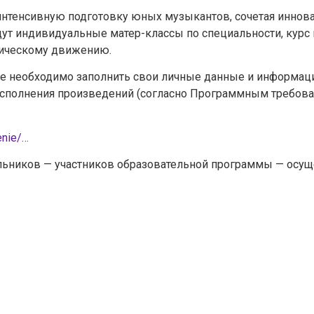
интенсивную подготовку юных музыкантов, сочетая иннов
ут индивидуальные матер-классы по специальности, курс п
Задайте нам вопрос
ническому движению.
тапе необходимо заполнить свои личные данные и информац
Для заполнения данной формы включите JavaScript в
сполнения произведений (согласно Программным требован
браузере.
Эл. почта
*
enie/…
льников — участников образовательной программы — осуще
Тема вопроса:
*
Ваш вопрос
*
Отправить
*Нажимая кнопку «Отправить», я соглашаюсь на
обработку моих
персональных данных