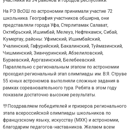
участники из 34 районов и городов республики.
На РЭ ВсОШ по астрономии принимали участие 72
Задайте нам вопрос
школьника. География участников обширна, они
представляли города Уфа, Стерлитамак Салават,
Для заполнения данной формы включите
Октябрьский, Ишимбай, Мелеуз, Нефтекамск, Сибай,
JavaScript в браузере.
Кумертау, районы: Уфимский, Ишимбайский,
Эл. почта
*
Учалинский, Гафурийский, Бакалинский, Туймазинский,
Чишминский, Зианчуринский, Абзелиловский,
Бураевский, Аургазинский, Белебеевский.
Тема вопроса:
*
Параллельно с региональным этапом по астрономии
проходил региональный этап олимпиады им. В.Я. Струве
55 юных астрономов выполняли сложные задания в
Ваш вопрос
*
рамках соревновательного тура. Ребята в этом году
показали достаточно высокие результаты.
🎊Поздравляем победителей и призеров регионального
этапа всероссийской олимпиады школьников по
Отправить
французскому языку, искусству (МХК) и астрономии,
*Нажимая кнопку «Отправить», я соглашаюсь на
обработку моих
персональных данных
благодарим педагогов-наставников. Желаем всем