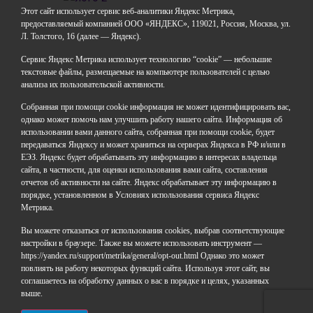
Этот сайт использует сервис веб-аналитики Яндекс Метрика,
предоставляемый компанией ООО «ЯНДЕКС», 119021, Россия, Москва, ул.
Л. Толстого, 16 (далее — Яндекс).
ГАОУДО «Центр развития талантов «Аврора»
ИНН: 0277946670
Сервис Яндекс Метрика использует технологию “cookie” — небольшие
ОГРН: 119028008662
текстовые файлы, размещаемые на компьютере пользователей с целью
анализа их пользовательской активности.
Юридический адрес: 450112, Российская Федерация,
Республика Башкортостан,
Собранная при помощи cookie информация не может идентифицировать вас,
город Уфа, улица Мира, дом 14
однако может помочь нам улучшить работу нашего сайта. Информация об
Фактический адрес: 450112, Российская Федерация,
использовании вами данного сайта, собранная при помощи cookie, будет
Республика Башкортостан,
передаваться Яндексу и может храниться на серверах Яндекса в РФ и/или в
ЕЭЗ. Яндекс будет обрабатывать эту информацию в интересах владельца
город Уфа, улица Мира, дом 14
сайта, в частности, для оценки использования вами сайта, составления
отчетов об активности на сайте. Яндекс обрабатывает эту информацию в
+7 (347) 286-77-58 - отдел профильных смен
порядке, установленном в Условиях использования сервиса Яндекс
+7(347) 246-64-95 - отдел олимпиадного движения
Метрика.
(ВсОШ)
Вы можете отказаться от использования cookies, выбрав соответствующие
+7 (347) 286-77-61 - отдел ДО
настройки в браузере. Также вы можете использовать инструмент —
+7 (347) 287-23-00 - приемная
https://yandex.ru/support/metrika/general/opt-out.html Однако это может
+7 (347) 246-67-38 - бухгалтерия
повлиять на работу некоторых функций сайта. Используя этот сайт, вы
rbavrora@yandex.ru
соглашаетесь на обработку данных о вас в порядке и целях, указанных
выше.
Политика конфиденциальности