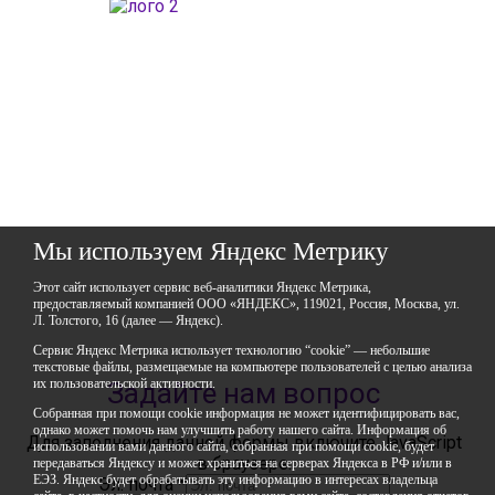
ГАОУДО «Центр развития талантов «Аврора»
ИНН: 0277946670
ОГРН: 119028008662
Юридический адрес: 450112, Российская Федерация,
Республика Башкортостан,
город Уфа, улица Мира, дом 14
Фактический адрес: 450112, Российская Федерация,
Республика Башкортостан,
город Уфа, улица Мира, дом 14
+7 (347) 286-77-58 - отдел профильных смен
+7(347) 246-64-95 - отдел олимпиадного движения (ВсОШ)
+7 (347) 286-77-61 - отдел ДО
+7 (347) 287-23-00 - приемная
Мы используем Яндекс Метрику
+7 (347) 246-67-38 - бухгалтерия
rbavrora@yandex.ru
Этот сайт использует сервис веб-аналитики Яндекс Метрика,
предоставляемый компанией ООО «ЯНДЕКС», 119021, Россия, Москва, ул.
Политика конфиденциальности
Л. Толстого, 16 (далее — Яндекс).
Сервис Яндекс Метрика использует технологию “cookie” — небольшие
текстовые файлы, размещаемые на компьютере пользователей с целью анализа
их пользовательской активности.
Задайте нам вопрос
Собранная при помощи cookie информация не может идентифицировать вас,
однако может помочь нам улучшить работу нашего сайта. Информация об
Для заполнения данной формы включите JavaScript
использовании вами данного сайта, собранная при помощи cookie, будет
в браузере.
передаваться Яндексу и может храниться на серверах Яндекса в РФ и/или в
ЕЭЗ. Яндекс будет обрабатывать эту информацию в интересах владельца
Эл. почта
*