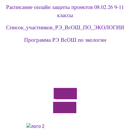
Расписание онлайн защиты проектов 08.02.26 9-11
классы
Список_участников_РЭ_ВсОШ_ПО_ЭКОЛОГИИ
Программа РЭ ВсОШ по экологии
Задайте нам вопрос
Для заполнения данной формы включите JavaScri
браузере.
Эл. почта
*
Задайте нам вопрос
Тема вопроса:
*
Ваш вопрос
*