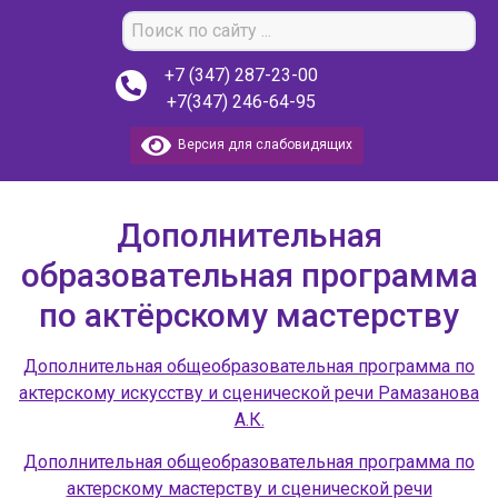
+7 (347) 287-23-00
+7(347) 246-64-95
Версия для слабовидящих
Дополнительная
образовательная программа
по актёрскому мастерству
Дополнительная общеобразовательная программа по
актерскому искусству и сценической речи Рамазанова
А.К.
Дополнительная общеобразовательная программа по
Задайте нам вопрос
актерскому мастерству и сценической речи