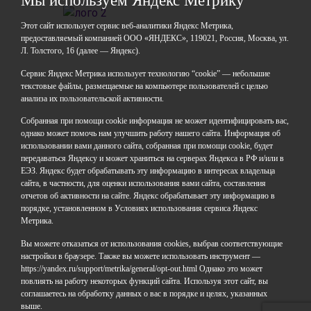
Мы используем Яндекс Метрику
Этот сайт использует сервис веб-аналитики Яндекс Метрика,
предоставляемый компанией ООО «ЯНДЕКС», 119021, Россия, Москва, ул.
Л. Толстого, 16 (далее — Яндекс).
ГАОУДО «Центр развития талантов «Аврора»
ИНН: 0277946670
Сервис Яндекс Метрика использует технологию “cookie” — небольшие
ОГРН: 119028008662
текстовые файлы, размещаемые на компьютере пользователей с целью
анализа их пользовательской активности.
Юридический адрес: 450112, Российская Федерация,
Республика Башкортостан,
Собранная при помощи cookie информация не может идентифицировать вас,
город Уфа, улица Мира, дом 14
однако может помочь нам улучшить работу нашего сайта. Информация об
Фактический адрес: 450112, Российская Федерация,
использовании вами данного сайта, собранная при помощи cookie, будет
Республика Башкортостан,
передаваться Яндексу и может храниться на серверах Яндекса в РФ и/или в
ЕЭЗ. Яндекс будет обрабатывать эту информацию в интересах владельца
город Уфа, улица Мира, дом 14
сайта, в частности, для оценки использования вами сайта, составления
отчетов об активности на сайте. Яндекс обрабатывает эту информацию в
+7 (347) 286-77-58 - отдел профильных смен
порядке, установленном в Условиях использования сервиса Яндекс
+7(347) 246-64-95 - отдел олимпиадного движения
Метрика.
(ВсОШ)
Вы можете отказаться от использования cookies, выбрав соответствующие
+7 (347) 286-77-61 - отдел ДО
настройки в браузере. Также вы можете использовать инструмент —
+7 (347) 287-23-00 - приемная
https://yandex.ru/support/metrika/general/opt-out.html Однако это может
+7 (347) 246-67-38 - бухгалтерия
повлиять на работу некоторых функций сайта. Используя этот сайт, вы
rbavrora@yandex.ru
соглашаетесь на обработку данных о вас в порядке и целях, указанных
выше.