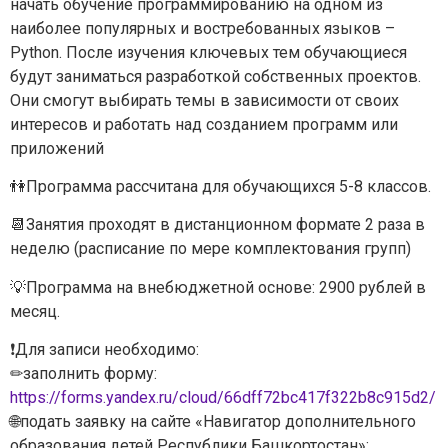
начать обучение программированию на одном из
наиболее популярных и востребованных языков –
Python. После изучения ключевых тем обучающиеся
Задайте нам вопрос
будут заниматься разработкой собственных проектов.
Они смогут выбирать темы в зависимости от своих
Для заполнения данной формы включите
интересов и работать над созданием программ или
JavaScript в браузере.
приложений
Эл. почта
*
👫Программа рассчитана для обучающихся 5-8 классов.
📆Занятия проходят в дистанционном формате 2 раза в
Тема вопроса:
*
неделю (расписание по мере комплектования групп)
💡Программа на внебюджетной основе: 2900 рублей в
Ваш вопрос
*
месяц.
❗Для записи необходимо:
✏заполнить форму:
https://forms.yandex.ru/cloud/66dff72bc417f322b8c915d2/
Отправить
🌐подать заявку на сайте «Навигатор дополнительного
*Нажимая кнопку «Отправить», я соглашаюсь на
обработку моих
персональных данных
образования детей Республики Башкортостан»: