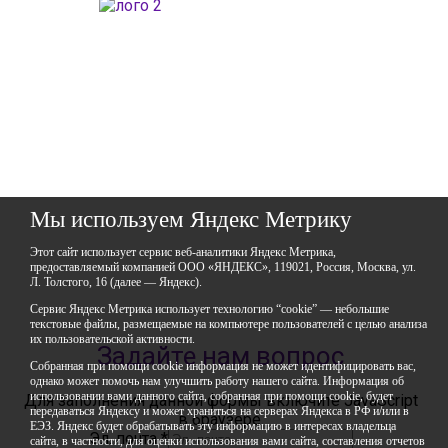
ГАОУДО «Центр развития талантов «Аврора»
ИНН: 0277946670
ОГРН: 119028008662
Юридический адрес: 450112, Российская Федерация,
Республика Башкортостан,
город Уфа, улица Мира, дом 14
Фактический адрес: 450112, Российская Федерация,
Республика Башкортостан,
город Уфа, улица Мира, дом 14
+7 (347) 286-77-58 - отдел профильных смен
+7(347) 246-64-95 - отдел олимпиадного движения (ВсОШ)
+7 (347) 286-77-61 - отдел ДО
Мы используем Яндекс Метрику
+7 (347) 287-23-00 - приемная
+7 (347) 246-67-38 - бухгалтерия
rbavrora@yandex.ru
Этот сайт использует сервис веб-аналитики Яндекс Метрика,
предоставляемый компанией ООО «ЯНДЕКС», 119021, Россия, Москва, ул.
Л. Толстого, 16 (далее — Яндекс).
Политика конфиденциальности
Сервис Яндекс Метрика использует технологию “cookie” — небольшие
текстовые файлы, размещаемые на компьютере пользователей с целью анализа
их пользовательской активности.
Задайте нам вопрос
Собранная при помощи cookie информация не может идентифицировать вас,
однако может помочь нам улучшить работу нашего сайта. Информация об
использовании вами данного сайта, собранная при помощи cookie, будет
Для заполнения данной формы включите JavaScript
передаваться Яндексу и может храниться на серверах Яндекса в РФ и/или в
в браузере.
ЕЭЗ. Яндекс будет обрабатывать эту информацию в интересах владельца
Эл. почта
*
сайта, в частности, для оценки использования вами сайта, составления отчетов