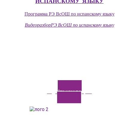
ИСПАНСКОМУ_ЯЗЫКУ
Программа РЭ ВсОШ по испанскому языку
ВидеоразборРЭ ВсОШ по испанскому языку
Задайте нам вопрос
ГАОУДО «Центр развития талантов «Аврора»
ИНН: 0277946670
ОГРН: 119028008662
Юридический адрес: 450112, Российская Федерация,
Республика Башкортостан,