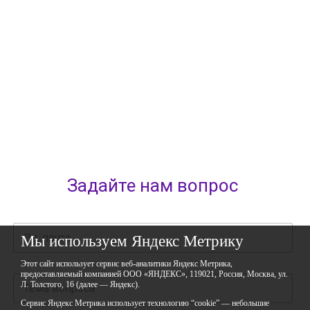
город Уфа, улица Мира, дом 14
Фактический адрес: 450112, Российская Федерация,
Республика Башкортостан,
город Уфа, улица Мира, дом 14
+7 (347) 286-77-58 - отдел профильных смен
+7(347) 246-64-95 - отдел олимпиадного движения (ВсОШ)
+7 (347) 286-77-61 - отдел ДО
+7 (347) 287-23-00 - приемная
+7 (347) 246-67-38 - бухгалтерия
rbavrora@yandex.ru
Политика конфиденциальности
Задайте нам вопрос
Мы используем Яндекс Метрику
Этот сайт использует сервис веб-аналитики Яндекс Метрика,
предоставляемый компанией ООО «ЯНДЕКС», 119021, Россия, Москва, ул.
Л. Толстого, 16 (далее — Яндекс).
Сервис Яндекс Метрика использует технологию “cookie” — небольшие