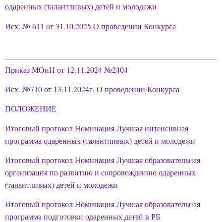
одаренных (талантливых) детей и молодежи
Исх. № 611 от 31.10.2025 О проведении Конкурса
Приказ МОиН от 12.11.2024 №2404
Исх. №710 от 13.11.2024г. О проведении Конкурса
Задайте нам вопрос
ПОЛОЖЕНИЕ
Для заполнения данной формы включите
Итоговый протокол Номинация Лучшая интенсивная
JavaScript в браузере.
программа одаренных (талантливых) детей и молодежи
Эл. почта
*
Итоговый протокол Номинация Лучшая образовательная
организация по развитию и сопровождению одаренных
Тема вопроса:
*
(талантливых) детей и молодежи
Итоговый протокол Номинация Лучшая образовательная
Ваш вопрос
*
программа подготовки одаренных детей в РБ