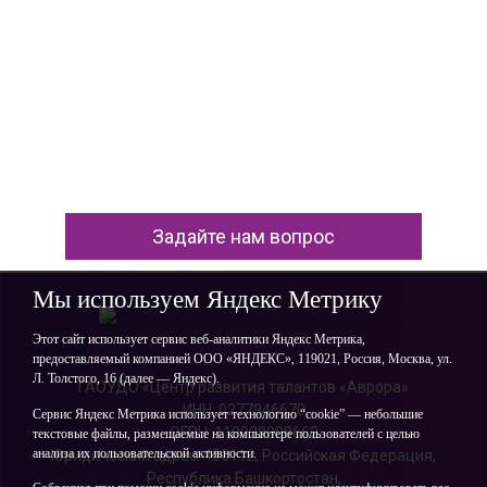
Задайте нам вопрос
Мы используем Яндекс Метрику
Этот сайт использует сервис веб-аналитики Яндекс Метрика,
предоставляемый компанией ООО «ЯНДЕКС», 119021, Россия, Москва, ул.
Л. Толстого, 16 (далее — Яндекс).
ГАОУДО «Центр развития талантов «Аврора»
ИНН: 0277946670
Сервис Яндекс Метрика использует технологию “cookie” — небольшие
ОГРН: 119028008662
текстовые файлы, размещаемые на компьютере пользователей с целью
анализа их пользовательской активности.
Юридический адрес: 450112, Российская Федерация,
Республика Башкортостан,