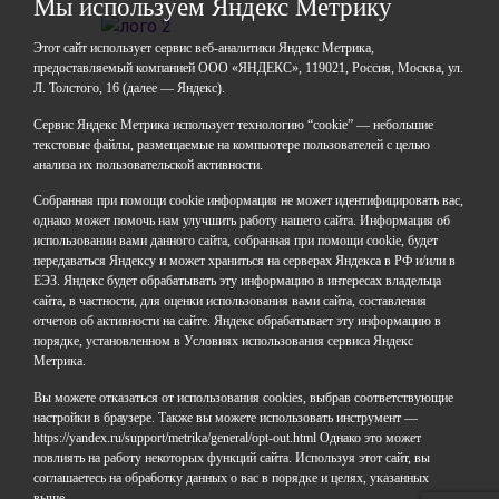
Мы используем Яндекс Метрику
Этот сайт использует сервис веб-аналитики Яндекс Метрика,
предоставляемый компанией ООО «ЯНДЕКС», 119021, Россия, Москва, ул.
Л. Толстого, 16 (далее — Яндекс).
ГАОУДО «Центр развития талантов «Аврора»
ИНН: 0277946670
Сервис Яндекс Метрика использует технологию “cookie” — небольшие
ОГРН: 119028008662
текстовые файлы, размещаемые на компьютере пользователей с целью
анализа их пользовательской активности.
Юридический адрес: 450112, Российская Федерация,
Республика Башкортостан,
Собранная при помощи cookie информация не может идентифицировать вас,
город Уфа, улица Мира, дом 14
однако может помочь нам улучшить работу нашего сайта. Информация об
Фактический адрес: 450112, Российская Федерация,
использовании вами данного сайта, собранная при помощи cookie, будет
Республика Башкортостан,
передаваться Яндексу и может храниться на серверах Яндекса в РФ и/или в
ЕЭЗ. Яндекс будет обрабатывать эту информацию в интересах владельца
город Уфа, улица Мира, дом 14
сайта, в частности, для оценки использования вами сайта, составления
отчетов об активности на сайте. Яндекс обрабатывает эту информацию в
+7 (347) 286-77-58 - отдел профильных смен
порядке, установленном в Условиях использования сервиса Яндекс
+7(347) 246-64-95 - отдел олимпиадного движения
Метрика.
(ВсОШ)
Вы можете отказаться от использования cookies, выбрав соответствующие
+7 (347) 286-77-61 - отдел ДО
настройки в браузере. Также вы можете использовать инструмент —
+7 (347) 287-23-00 - приемная
https://yandex.ru/support/metrika/general/opt-out.html Однако это может
+7 (347) 246-67-38 - бухгалтерия
повлиять на работу некоторых функций сайта. Используя этот сайт, вы
rbavrora@yandex.ru
соглашаетесь на обработку данных о вас в порядке и целях, указанных
выше.