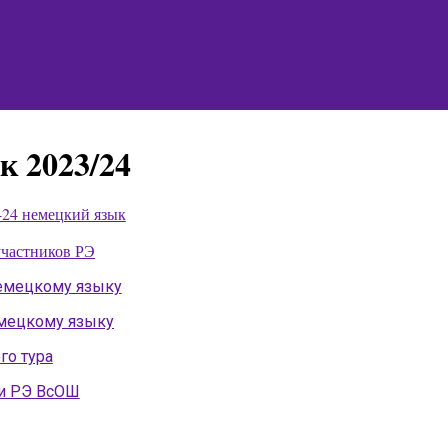
к 2023/24
24 немецкий язык
участников РЭ
емецкому языку
емецкому языку
го тура
и РЭ ВсОШ