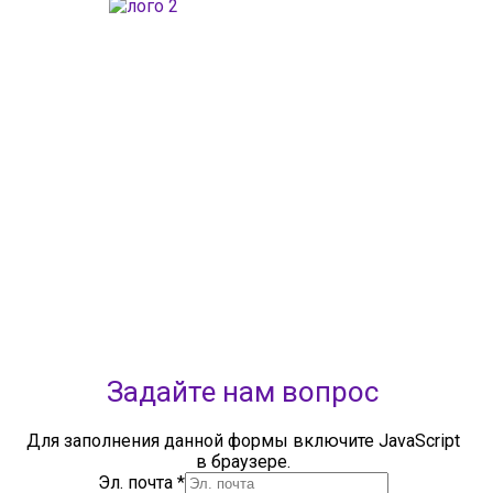
ГАОУДО «Центр развития талантов «Аврора»
ИНН: 0277946670
ОГРН: 119028008662
Юридический адрес: 450112, Российская Федерация,
Республика Башкортостан,
город Уфа, улица Мира, дом 14
Фактический адрес: 450112, Российская Федерация,
Республика Башкортостан,
город Уфа, улица Мира, дом 14
+7 (347) 286-77-58 - отдел профильных смен
+7(347) 246-64-95 - отдел олимпиадного движения (ВсОШ)
+7 (347) 286-77-61 - отдел ДО
+7 (347) 287-23-00 - приемная
+7 (347) 246-67-38 - бухгалтерия
rbavrora@yandex.ru
Политика конфиденциальности
Задайте нам вопрос
Для заполнения данной формы включите JavaScript
в браузере.
Эл. почта
*