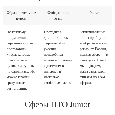
Образовательные
Отборочный
Финал
курсы
этап
По каждому
Проходит в
Заключительные
направлению
дистанционном
этапы пройдут в
соревнований мы
формате. Для
ноябре во многих
подготовили
участия
регионах России,
курсы, которые
понадобятся
каждая сфера — в
помогут тебе
только компьютер
свой день. Итоги
лучше выступить
с доступом в
мы подведем,
на олимпиаде. Их
интернет и
когда закончатся
можно пройти
несколько
финалы по всем
сразу после
свободных часов.
сферам.
регистрации.
Сферы НТО Junior