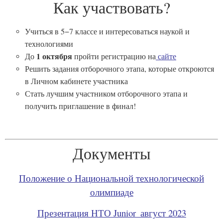
Как участвовать?
Ваш вопрос
*
Учиться в 5−7 классе и интересоваться наукой и
технологиями
1 октября
До
пройти регистрацию на
сайте
Решить задания отборочного этапа, которые откроются
Отправить
в Личном кабинете участника
*Нажимая кнопку «Отправить», я соглашаюсь на
обработку моих
Стать лучшим участником отборочного этапа и
персональных данных
получить приглашение в финал!
Документы
Положение о Национальной технологической
олимпиаде
Презентация НТО Junior_август 2023