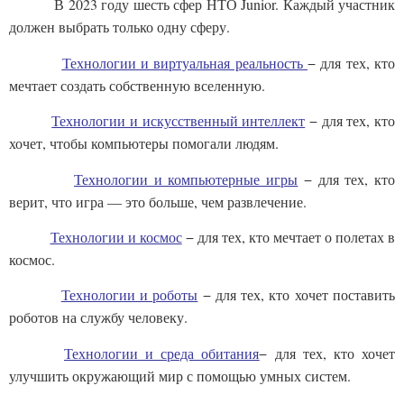
В 2023 году шесть сфер НТО Junior. Каждый участник
должен выбрать только одну сферу.
Технологии и виртуальная реальность
− для тех, кто
мечтает создать собственную вселенную.
Технологии и искусственный интеллект
− для тех, кто
хочет, чтобы компьютеры помогали людям.
Технологии и компьютерные игры
− для тех, кто
верит, что игра — это больше, чем развлечение.
Задайте нам вопрос
Технологии и космос
− для тех, кто мечтает о полетах в
космос.
Для заполнения данной формы включите
Технологии и роботы
− для тех, кто хочет поставить
JavaScript в браузере.
роботов на службу человеку.
Эл. почта
*
Технологии и среда обитания
− для тех, кто хочет
улучшить окружающий мир с помощью умных систем.
Тема вопроса:
*