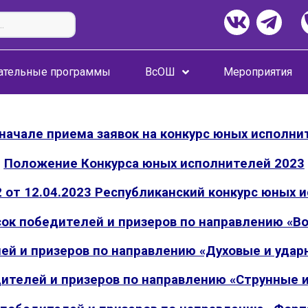
ательные программы
ВсОШ
Мероприятия
 начале приема заявок на конкурс юных исполни
Положение Конкурса юных исполнителей 2023
 от 12.04.2023 Республиканский конкурс юных 
ок победителей и призеров по направлению «В
Задайте нам вопрос
ей и призеров по направлению «Духовые и уда
дителей и призеров по направлению «Струнные 
Для заполнения данной формы включите JavaScript в
браузере.