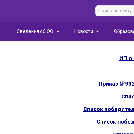
Сведения об ОО
Новости
Образов
ИП о
Приказ №932
Спис
Список победител
Список побе