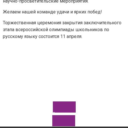
научно-просветительские мероприятия.
Тема вопроса:
*
Желаем нашей команде удачи и ярких побед!
Торжественная церемония закрытия заключительного
Ваш вопрос
*
этапа всероссийской олимпиады школьников по
русскому языку состоится 11 апреля.
Отправить
*Нажимая кнопку «Отправить», я соглашаюсь на
обработку моих
персональных данных
Задайте нам вопрос