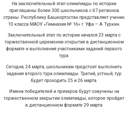
На заключительный этап олимпиады по истории
приглашены более 300 школьников с 67 регионов
страны. Республику Башкортостан представляет ученик
10 класса МАОУ «Гимназия № 16» г. Уфа — А. Туркин.
Заключительный этап по истории начался 23 марта с
торжественной церемонии открытия в дистанционном
формате и выполнения участниками заданий первого
тура.
Задайте нам вопрос
Сегодня, 24 марта, школьникам предстоит выполнить
задания второго тура олимпиады. Третий, устный, тур
Для заполнения данной формы включите
будет проходить 25 и 26 марта.
JavaScript в браузере.
Эл. почта
*
Имена победителей и призеров будут озвучены на
торжественном закрытии олимпиады, которое пройдет
в дистанционном формате 29 марта.
Тема вопроса:
*
Ваш вопрос
*