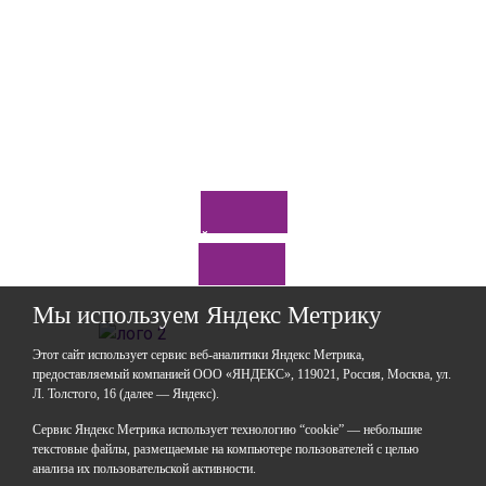
Отправить
*Нажимая кнопку «Отправить», я соглашаюсь на
обработку моих
персональных данных
Задайте нам вопрос
Мы используем Яндекс Метрику
Этот сайт использует сервис веб-аналитики Яндекс Метрика,
предоставляемый компанией ООО «ЯНДЕКС», 119021, Россия, Москва, ул.
Л. Толстого, 16 (далее — Яндекс).
ГАОУДО «Центр развития талантов «Аврора»
ИНН: 0277946670
Сервис Яндекс Метрика использует технологию “cookie” — небольшие
ОГРН: 119028008662
текстовые файлы, размещаемые на компьютере пользователей с целью
анализа их пользовательской активности.
Юридический адрес: 450112, Российская Федерация,