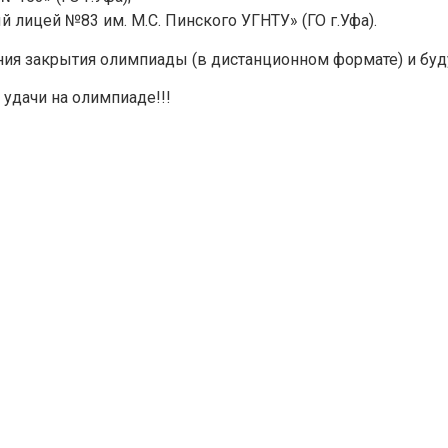
лицей №83 им. М.С. Пинского УГНТУ» (ГО г.Уфа).
Для заполнения данной формы включите JavaScript в
ния закрытия олимпиады (в дистанционном формате) и буд
браузере.
Эл. почта
*
удачи на олимпиаде!!!
Тема вопроса:
*
Ваш вопрос
*
Отправить
*Нажимая кнопку «Отправить», я соглашаюсь на
обработку моих
персональных данных