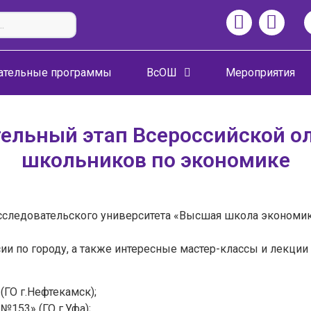
ательные программы
ВсОШ
Мероприятия
ельный этап Всероссийской 
школьников по экономике
 исследовательского университета «Высшая школа экономи
ии по городу, а также интересные мастер-классы и лекции 
Задайте нам вопрос
ГО г.Нефтекамск);
153» (ГО г.Уфа);