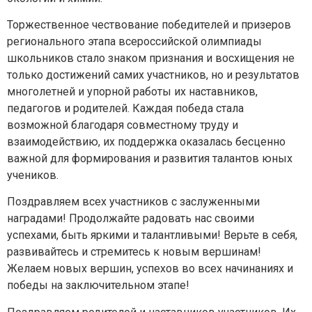
Торжественное чествование победителей и призеров
регионального этапа всероссийской олимпиады
школьников стало знаком признания и восхищения не
только достижений самих участников, но и результатов
многолетней и упорной работы их наставников,
педагогов и родителей. Каждая победа стала
возможной благодаря совместному труду и
взаимодействию, их поддержка оказалась бесценно
Задайте нам вопрос
важной для формирования и развития талантов юных
учеников.
Для заполнения данной формы включите
Поздравляем всех участников с заслуженными
JavaScript в браузере.
наградами! Продолжайте радовать нас своими
Эл. почта
*
успехами, быть яркими и талантливыми! Верьте в себя,
развивайтесь и стремитесь к новым вершинам!
Тема вопроса:
*
Желаем новых вершин, успехов во всех начинаниях и
победы на заключительном этапе!