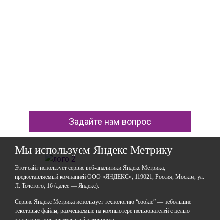
Задайте нам вопрос
Мы используем Яндекс Метрику
Этот сайт использует сервис веб-аналитики Яндекс Метрика,
предоставляемый компанией ООО «ЯНДЕКС», 119021, Россия, Москва, ул.
Л. Толстого, 16 (далее — Яндекс).
ГАОУДО «Центр развития талантов «Аврора»
ИНН: 0277946670
Сервис Яндекс Метрика использует технологию “cookie” — небольшие
ОГРН: 119028008662
текстовые файлы, размещаемые на компьютере пользователей с целью
анализа их пользовательской активности.