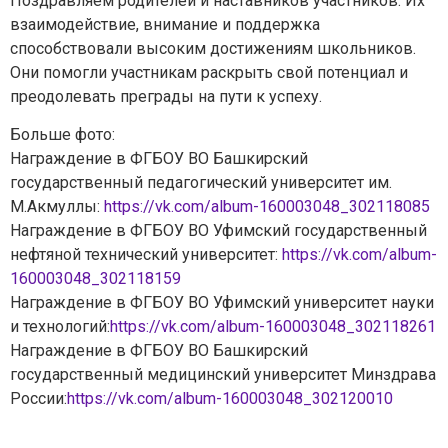
Поздравляем родителей и наставников участников. Их
Ваш вопрос
*
взаимодействие, внимание и поддержка
способствовали высоким достижениям школьников.
Они помогли участникам раскрыть свой потенциал и
преодолевать преграды на пути к успеху.
Отправить
*Нажимая кнопку «Отправить», я соглашаюсь на
обработку моих
Больше фото:
персональных данных
Награждение в ФГБОУ ВО Башкирский
государственный педагогический университет им.
М.Акмуллы:
https://vk.com/album-160003048_302118085
Награждение в ФГБОУ ВО Уфимский государственный
нефтяной технический университет:
https://vk.com/album-
160003048_302118159
Награждение в ФГБОУ ВО Уфимский университет науки
и технологий:
https://vk.com/album-160003048_302118261
Награждение в ФГБОУ ВО Башкирский
государственный медицинский университет Минздрава
России:
https://vk.com/album-160003048_302120010