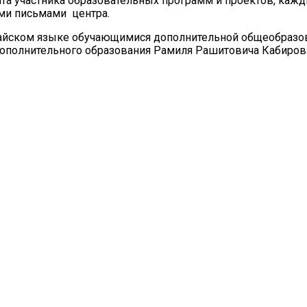
а участника образовательных программ и проектов, кажд
ми письмами центра.
итайском языке обучающимися дополнительной общеобраз
 дополнительного образования Рамиля Рашитовича Кабиро