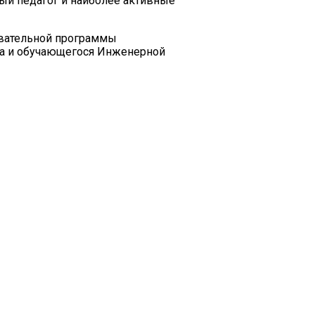
ый педагог и наиболее активные
овательной программы
ва и обучающегося Инженерной