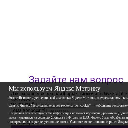
Фактический адрес: 450112, Российская Федерация,
Республика Башкортостан,
город Уфа, улица Мира, дом 14
+7 (347) 286-77-58 - отдел профильных смен
+7(347) 246-64-95 - отдел олимпиадного движения
(ВсОШ)
+7 (347) 286-77-61 - отдел ДО
+7 (347) 287-23-00 - приемная
+7 (347) 246-67-38 - бухгалтерия
rbavrora@yandex.ru
Политика конфиденциальности
Задайте нам вопрос
Мы используем Яндекс Метрику
Для заполнения данной формы включите JavaScript в
Этот сайт использует сервис веб-аналитики Яндекс Метрика, предоставляемый ко
браузере.
Эл. почта
*
Сервис Яндекс Метрика использует технологию “cookie” — небольшие текстовые ф
Тема вопроса:
*
Собранная при помощи cookie информация не может идентифицировать вас, однако
может храниться на серверах Яндекса в РФ и/или в ЕЭЗ. Яндекс будет обрабатывать
информацию в порядке, установленном в Условиях использования сервиса Яндек
Ваш вопрос
*