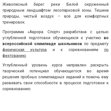
Живописный берег реки Белой окруженный
природным ландшафтом лесопарковой зоны. Тишина
природы, чистый воздух – всё для комфортных
тренировок.
Программа «Аврора. Спорт» разработана с целью
углубленной подготовки обучающихся к участию
во
всероссийской олимпиаде школьников
по предмету
Задайте нам вопрос
физическая культура
и к соревнованиям
по
фехтованию
.
Для заполнения данной формы включите
Углубленный уровень курса направлен раскрыть
JavaScript в браузере.
творческий потенциал обучающегося во время
Эл. почта
*
решения пробных олимпиадных заданий и помочь ему
развивать свои способности в процессе подготовки к
Тема вопроса:
*
соревнованию.
Ваш вопрос
*