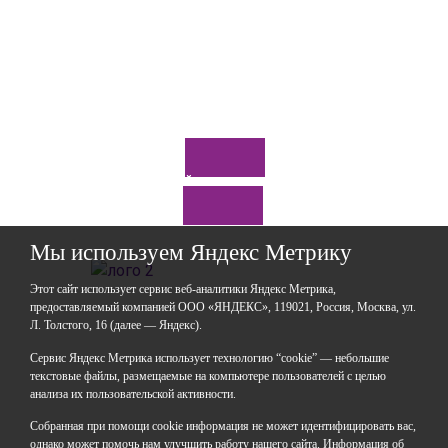
Отправить
*Нажимая кнопку «Отправить», я соглашаюсь на
обработку моих
персональных данных
Задайте нам вопрос
Мы используем Яндекс Метрику
Этот сайт использует сервис веб-аналитики Яндекс Метрика,
предоставляемый компанией ООО «ЯНДЕКС», 119021, Россия, Москва, ул.
Л. Толстого, 16 (далее — Яндекс).
ГАОУДО «Центр развития талантов «Аврора»
ИНН: 0277946670
Сервис Яндекс Метрика использует технологию “cookie” — небольшие
ОГРН: 119028008662
текстовые файлы, размещаемые на компьютере пользователей с целью
анализа их пользовательской активности.
Юридический адрес: 450112, Российская Федерация,
Республика Башкортостан,
Собранная при помощи cookie информация не может идентифицировать вас,
город Уфа, улица Мира, дом 14
однако может помочь нам улучшить работу нашего сайта. Информация об