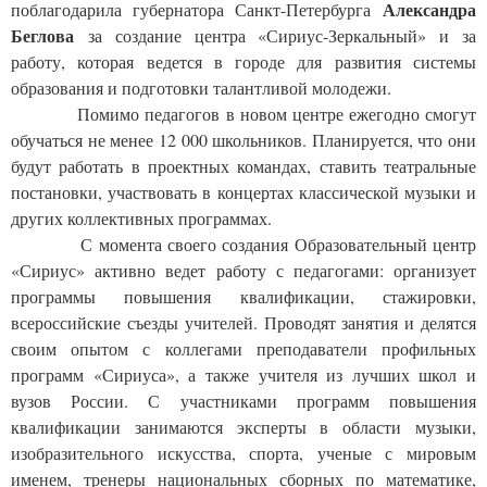
Александра 
поблагодарила губернатора Санкт-Петербурга 
Беглова
 за создание центра «Сириус-Зеркальный» и за 
работу, которая ведется в городе для развития системы 
образования и подготовки талантливой молодежи.
            Помимо педагогов в новом центре ежегодно смогут 
обучаться не менее 12 000 школьников. Планируется, что они 
будут работать в проектных командах, ставить театральные 
постановки, участвовать в концертах классической музыки и 
других коллективных программах.
Задайте нам вопрос
            С момента своего создания Образовательный центр 
«Сириус» активно ведет работу с педагогами: организует 
Для заполнения данной формы включите
программы повышения квалификации, стажировки, 
JavaScript в браузере.
всероссийские съезды учителей. Проводят занятия и делятся 
Эл. почта
*
своим опытом с коллегами преподаватели профильных 
программ «Сириуса», а также учителя из лучших школ и 
вузов России. С участниками программ повышения 
Тема вопроса:
*
квалификации занимаются эксперты в области музыки, 
изобразительного искусства, спорта, ученые с мировым 
именем, тренеры национальных сборных по математике, 
Ваш вопрос
*