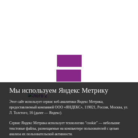
Задайте нам вопрос
Мы используем Яндекс Метрику
Этот сайт использует сервис веб-аналитики Яндекс Метрика,
предоставляемый компанией ООО «ЯНДЕКС», 119021, Россия, Москва, ул.
Л. Толстого, 16 (далее — Яндекс).
ГАОУДО «Центр развития талантов «Аврора»
ИНН: 0277946670
Сервис Яндекс Метрика использует технологию “cookie” — небольшие
ОГРН: 119028008662
текстовые файлы, размещаемые на компьютере пользователей с целью
анализа их пользовательской активности.
Юридический адрес: 450112, Российская Федерация,