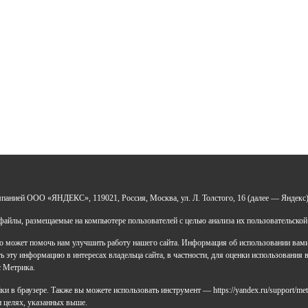
УДО «Центр развития талантов «Аврора»
мпанией ООО «ЯНДЕКС», 119021, Россия, Москва, ул. Л. Толстого, 16 (далее — Яндекс)
 0277946670
Н: 119028008662
айлы, размещаемые на компьютере пользователей с целью анализа их пользовательской
ический адрес: 450112, Российская Федерация,
 может помочь нам улучшить работу нашего сайта. Информация об использовании вами д
ублика Башкортостан,
 эту информацию в интересах владельца сайта, в частности, для оценки использования в
д Уфа, улица Мира, дом 14
с Метрика.
ический адрес: 450112, Российская Федерация,
 в браузере. Также вы можете использовать инструмент — https://yandex.ru/support/met
ублика Башкортостан,
 и целях, указанных выше.
д Уфа, улица Мира, дом 14