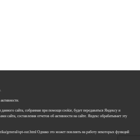
Задайте нам вопрос
+7 (347) 286-77-58 - отдел профильных смен
.
+7(347) 246-64-95 - отдел олимпиадного движения
(ВсОШ)
 активности.
+7 (347) 286-77-61 - отдел ДО
анного сайта, собранная при помощи cookie, будет передаваться Яндексу и
+7 (347) 287-23-00 - приемная
ами сайта, составления отчетов об активности на сайте. Яндекс обрабатывает эту
+7 (347) 246-67-38 - бухгалтерия
rbavrora@yandex.ru
rika/general/opt-out.html Однако это может повлиять на работу некоторых функций
Политика конфиденциальности