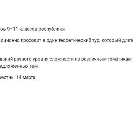
Задайте нам вопрос
ов 9–11 классов республики.
Для заполнения данной формы включите JavaScript в
ионно проходит в один теоретический тур, который длится
браузере.
Эл. почта
*
аний разного уровня сложности по различным тематикам 
предложенных тем.
Тема вопроса:
*
естны 14 марта.
Ваш вопрос
*
Отправить
*Нажимая кнопку «Отправить», я соглашаюсь на
обработку моих
персональных данных