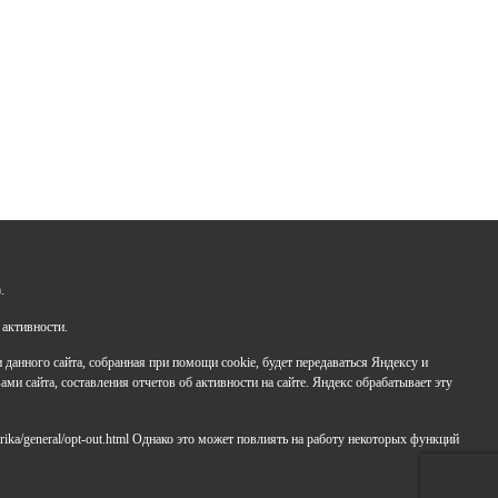
Задайте нам вопрос
+7 (347) 286-77-58 - отдел профильных смен
.
+7(347) 246-64-95 - отдел олимпиадного движения
 активности.
(ВсОШ)
+7 (347) 286-77-61 - отдел ДО
анного сайта, собранная при помощи cookie, будет передаваться Яндексу и
+7 (347) 287-23-00 - приемная
ами сайта, составления отчетов об активности на сайте. Яндекс обрабатывает эту
+7 (347) 246-67-38 - бухгалтерия
rbavrora@yandex.ru
rika/general/opt-out.html Однако это может повлиять на работу некоторых функций
Политика конфиденциальности