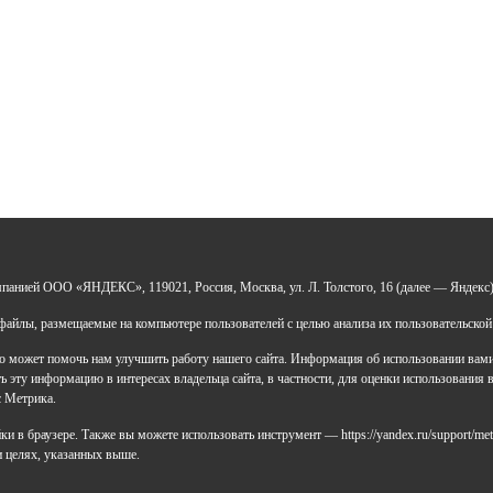
УДО «Центр развития талантов «Аврора»
мпанией ООО «ЯНДЕКС», 119021, Россия, Москва, ул. Л. Толстого, 16 (далее — Яндекс)
 0277946670
айлы, размещаемые на компьютере пользователей с целью анализа их пользовательской
Н: 119028008662
ический адрес: 450112, Российская Федерация,
 может помочь нам улучшить работу нашего сайта. Информация об использовании вами д
ублика Башкортостан,
 эту информацию в интересах владельца сайта, в частности, для оценки использования в
д Уфа, улица Мира, дом 14
с Метрика.
ический адрес: 450112, Российская Федерация,
 в браузере. Также вы можете использовать инструмент — https://yandex.ru/support/met
ублика Башкортостан,
 и целях, указанных выше.
д Уфа, улица Мира, дом 14