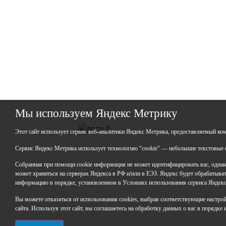
Мы используем Яндекс Метрику
ГАО
Этот сайт использует сервис веб-аналитики Яндекс Метрика, предоставляемый ко
ИНН:
Сервис Яндекс Метрика использует технологию “cookie” — небольшие текстовые ф
ОГР
Юрид
Собранная при помощи cookie информация не может идентифицировать вас, однако
Респ
может храниться на серверах Яндекса в РФ и/или в ЕЭЗ. Яндекс будет обрабатывать
горо
информацию в порядке, установленном в Условиях использования сервиса Яндек
Факт
Вы можете отказаться от использования cookies, выбрав соответствующие настройки
Респ
сайта. Используя этот сайт, вы соглашаетесь на обработку данных о вас в порядке
горо