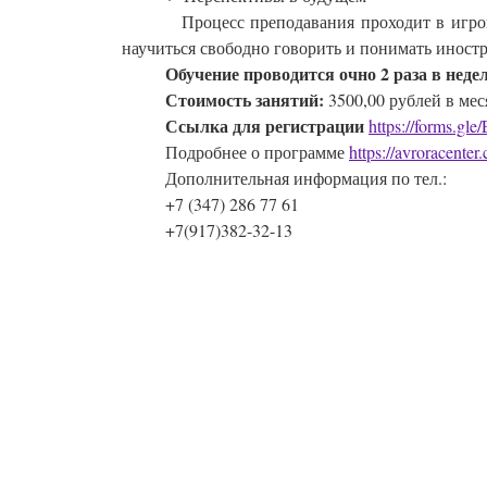
          Процесс преподавания проходит в игровом стиле, помогая легко и с интересом перенимать китайскую систему мышления, языка и поведения, быстро 
научиться свободно говорить и понимать иност
          Обучение проводится очно 2 раза в нед
          Стоимость занятий:
 3500,00 рублей в мес
          Ссылка для регистрации
https://forms.
          Подробнее о программе 
https://avroracenter
          Дополнительная информация по тел.:
          +7 (347) 286 77 61