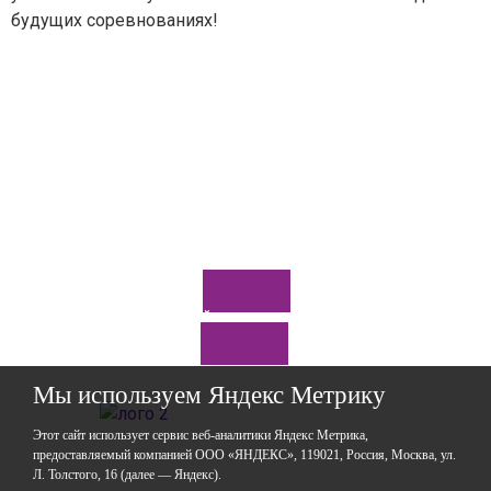
будущих соревнованиях!
Ваш вопрос
*
Отправить
*Нажимая кнопку «Отправить», я соглашаюсь на
обработку моих
персональных данных
Задайте нам вопрос
Мы используем Яндекс Метрику
Этот сайт использует сервис веб-аналитики Яндекс Метрика,
предоставляемый компанией ООО «ЯНДЕКС», 119021, Россия, Москва, ул.
Л. Толстого, 16 (далее — Яндекс).
ГАОУДО «Центр развития талантов «Аврора»