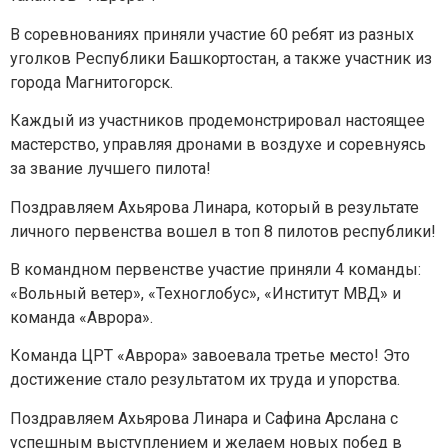
В соревнованиях приняли участие 60 ребят из разных
уголков Республики Башкортостан, а также участник из
города Магнитогорск.
Каждый из участников продемонстрировал настоящее
мастерство, управляя дронами в воздухе и соревнуясь
за звание лучшего пилота!
Поздравляем Ахьярова Линара, который в результате
личного первенства вошел в топ 8 пилотов республики!
Задайте нам вопрос
В командном первенстве участие приняли 4 команды:
«Вольный ветер», «Техноглобус», «Институт МВД» и
Для заполнения данной формы включите
команда «Аврора».
JavaScript в браузере.
Эл. почта
*
Команда ЦРТ «Аврора» завоевала третье место! Это
достижение стало результатом их труда и упорства.
Тема вопроса:
*
Поздравляем Ахьярова Линара и Сафина Арслана с
успешным выступлением и желаем новых побед в